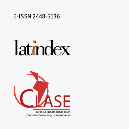
eissn
E-ISSN 2448-5136
Base
de
datos