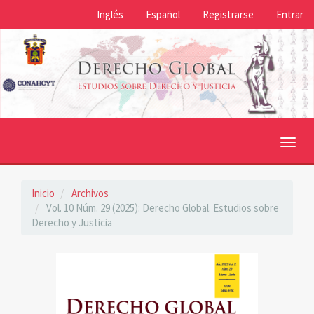
Navegación
Inglés
Español
Registrarse
Entrar
principal
Contenido
principal
Barra
lateral
Toggl
navig
Inicio
Archivos
Vol. 10 Núm. 29 (2025): Derecho Global. Estudios sobre
Derecho y Justicia