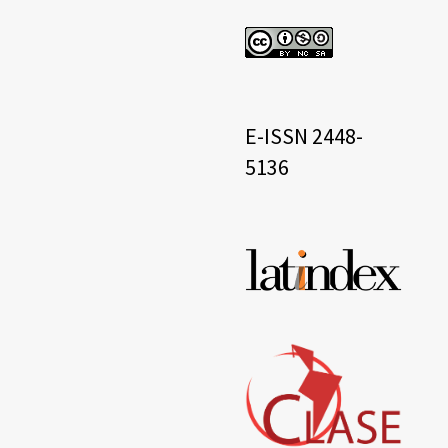
cc
eissn
E-ISSN 2448-
5136
Base
de
datos