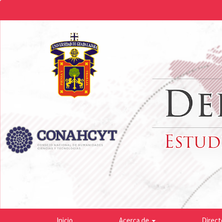
Navegación
principal
Contenido
principal
Barra
lateral
Inicio
Acerca de
Direct