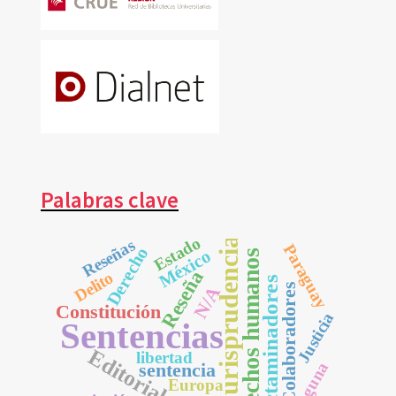
Palabras clave
Estado
Jurisprudencia
Reseñas
Paraguay
Derecho
México
derechos humanos
Reseña
Delito
Dictaminadores
Colaboradores
N/A
Constitución
Justicia
Sentencias
Editorial
libertad
Ninguna
sentencia
Europa