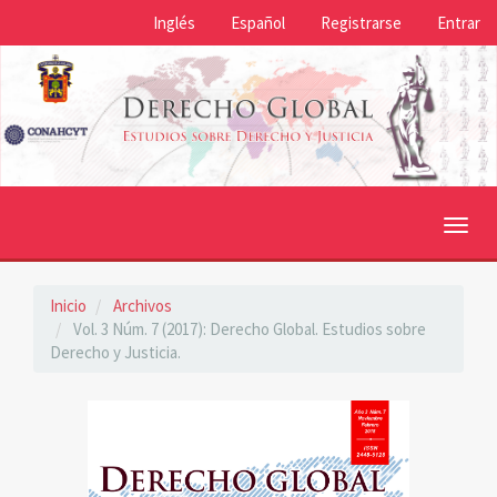
Navegación
Inglés
Español
Registrarse
Entrar
principal
Contenido
principal
Barra
lateral
Toggl
navig
Inicio
Archivos
Vol. 3 Núm. 7 (2017): Derecho Global. Estudios sobre
Derecho y Justicia.