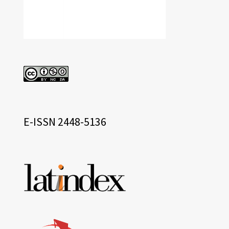
cc
eissn
E-ISSN 2448-5136
Base
de
datos