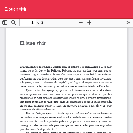
Volver
De
De
a
El buen vivir
P
los
detalles
del
artículo