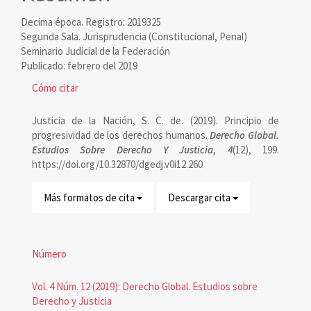
artículo
Decima época. Registro: 2019325
Segunda Sala. Jurisprudencia (Constitucional, Penal)
Seminario Judicial de la Federación
Publicado: febrero del 2019
Detalles
Cómo citar
del
Justicia de la Nación, S. C. de. (2019). Principio de
artículo
progresividad de los derechos humanos.
Derecho Global.
Estudios Sobre Derecho Y Justicia
,
4
(12), 199.
https://doi.org/10.32870/dgedj.v0i12.260
Más formatos de cita
Descargar cita
Número
Vol. 4 Núm. 12 (2019): Derecho Global. Estudios sobre
Derecho y Justicia