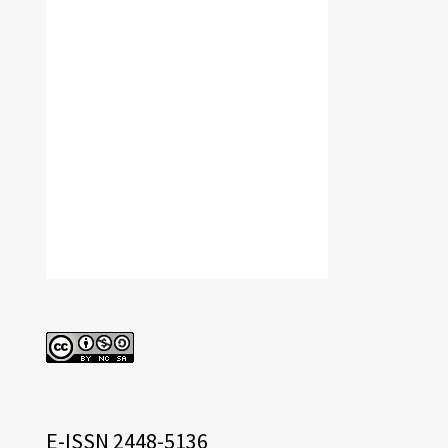
cc
eissn
E-ISSN 2448-5136