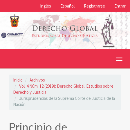
Navegación
Inglés
Español
Registrarse
Entrar
principal
Contenido
principal
Barra
lateral
Toggl
navig
Inicio
Archivos
Vol. 4 Núm. 12 (2019): Derecho Global. Estudios sobre
Derecho y Justicia
Jurisprudencias de la Suprema Corte de Justicia de la
Nación
Principio de