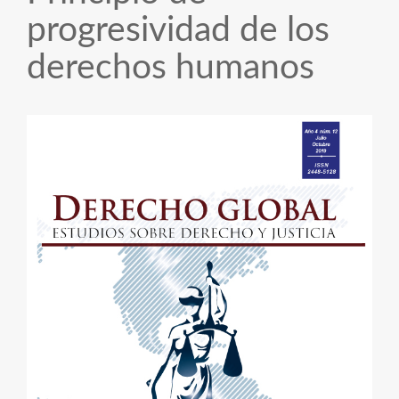
progresividad de los
derechos humanos
Barra
lateral
del
artículo