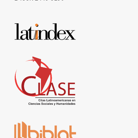
Base
de
datos