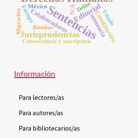
Delito
Editorial
Sentencias
México
N/A
Europa
Colaboradores
Estado
Migración
Constitución
sentencia
Reseñas
Jurisprudencias
Convocatoria y suscripcion
Información
Para lectores/as
Para autores/as
Para bibliotecarios/as