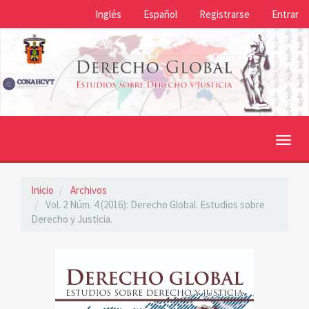
Navegación
Inglés
Español
Registrarse
Entrar
principal
Contenido
principal
Barra
lateral
Toggl
navig
Inicio
Archivos
Vol. 2 Núm. 4 (2016): Derecho Global. Estudios sobre
Derecho y Justicia.