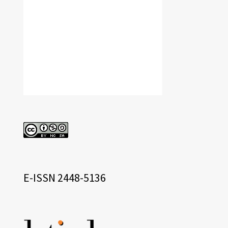
cc
eissn
E-ISSN 2448-5136
Base