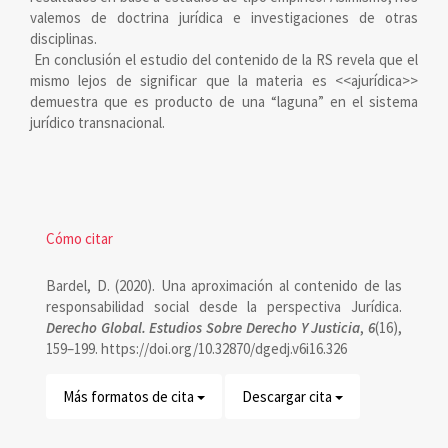
valemos de doctrina jurídica e investigaciones de otras
disciplinas.
En conclusión el estudio del contenido de la RS revela que el
mismo lejos de significar que la materia es <<ajurídica>>
demuestra que es producto de una “laguna” en el sistema
jurídico transnacional.
Detalles
Cómo citar
del
Bardel, D. (2020). Una aproximación al contenido de las
artículo
responsabilidad social desde la perspectiva Jurídica.
Derecho Global. Estudios Sobre Derecho Y Justicia
,
6
(16),
159–199. https://doi.org/10.32870/dgedj.v6i16.326
Más formatos de cita
Descargar cita