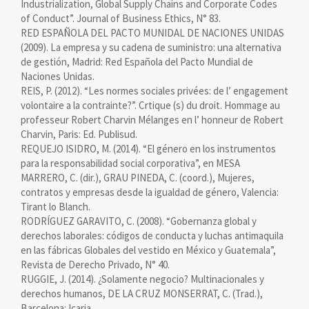
Industrialization, Global Supply Chains and Corporate Codes
of Conduct”. Journal of Business Ethics, N° 83.
RED ESPAÑOLA DEL PACTO MUNIDAL DE NACIONES UNIDAS
(2009). La empresa y su cadena de suministro: una alternativa
de gestión, Madrid: Red Española del Pacto Mundial de
Naciones Unidas.
REIS, P. (2012). “Les normes sociales privées: de l’ engagement
volontaire a la contrainte?”. Crtique (s) du droit. Hommage au
professeur Robert Charvin Mélanges en l’ honneur de Robert
Charvin, Paris: Ed. Publisud.
REQUEJO ISIDRO, M. (2014). “El género en los instrumentos
para la responsabilidad social corporativa”, en MESA
MARRERO, C. (dir.), GRAU PINEDA, C. (coord.), Mujeres,
contratos y empresas desde la igualdad de género, Valencia:
Tirant lo Blanch.
RODRÍGUEZ GARAVITO, C. (2008). “Gobernanza global y
derechos laborales: códigos de conducta y luchas antimaquila
en las fábricas Globales del vestido en México y Guatemala”,
Revista de Derecho Privado, N° 40.
RUGGIE, J. (2014). ¿Solamente negocio? Multinacionales y
derechos humanos, DE LA CRUZ MONSERRAT, C. (Trad.),
Barcelona: Icaria.