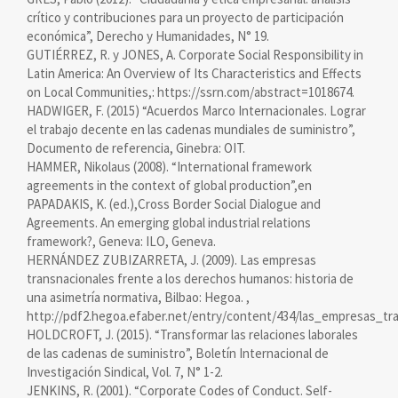
crítico y contribuciones para un proyecto de participación
económica”, Derecho y Humanidades, N° 19.
GUTIÉRREZ, R. y JONES, A. Corporate Social Responsibility in
Latin America: An Overview of Its Characteristics and Effects
on Local Communities,: https://ssrn.com/abstract=1018674.
HADWIGER, F. (2015) “Acuerdos Marco Internacionales. Lograr
el trabajo decente en las cadenas mundiales de suministro”,
Documento de referencia, Ginebra: OIT.
HAMMER, Nikolaus (2008). “International framework
agreements in the context of global production”,en
PAPADAKIS, K. (ed.),Cross Border Social Dialogue and
Agreements. An emerging global industrial relations
framework?, Geneva: ILO, Geneva.
HERNÁNDEZ ZUBIZARRETA, J. (2009). Las empresas
transnacionales frente a los derechos humanos: historia de
una asimetría normativa, Bilbao: Hegoa. ,
http://pdf2.hegoa.efaber.net/entry/content/434/las_empresas_t
HOLDCROFT, J. (2015). “Transformar las relaciones laborales
de las cadenas de suministro”, Boletín Internacional de
Investigación Sindical, Vol. 7, N° 1-2.
JENKINS, R. (2001). “Corporate Codes of Conduct. Self-