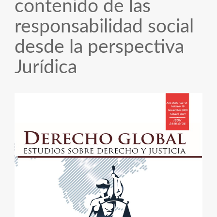
contenido de las
responsabilidad social
desde la perspectiva
Jurídica
Barra
lateral
del
artículo