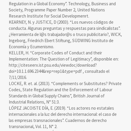
Regulation in a Global Economy”. Technology, Business and
Society, Programme Paper Number 2, United Nations
Research Institute for Social Developmenrt.
KEARNEY, N. y JUSTICE, D (2003). “Los nuevos códigos de
conducta. Algunas preguntas y respuestas para sindicalistas”.
¿Herramienta de l@s trabajador@s o truco publicitario?, WICK,
Ingeborg, Friedrich Ebert Stiftung, SÜDWING Instituto de
Economía y Ecumenismo.
KELLER, H. “Corporate Codes of Conduct and their
Implementation: The Question of Legitimacy”, disponible en:
http://citeseerx.ist.psu.edu/viewdoc/download?
doi=10.1.1.696.2344&rep=rep1&type=pdf , consultado el
7/11/2016.
LOCKE, R. et. al. (2013). “Complements or Substitutes? Private
Codes, State Regulation and the Enforcement of Labour
Standards in Global Supply Chains”, British Journal of
Industrial Relations, N° 51:3.
LÓPEZ JACOISTE DÍA, E. (2019). “Los actores no estatales
internacionales a la luz del derecho internacional: el caso de
las empresas transnacionales”. Cuadernos de derecho
transnacional, Vol. 11, N° 2.