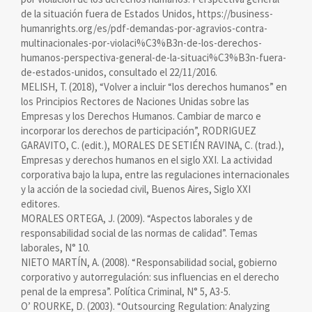
de la situación fuera de Estados Unidos, https://business-
humanrights.org/es/pdf-demandas-por-agravios-contra-
multinacionales-por-violaci%C3%B3n-de-los-derechos-
humanos-perspectiva-general-de-la-situaci%C3%B3n-fuera-
de-estados-unidos, consultado el 22/11/2016.
MELISH, T. (2018), “Volver a incluir “los derechos humanos” en
los Principios Rectores de Naciones Unidas sobre las
Empresas y los Derechos Humanos. Cambiar de marco e
incorporar los derechos de participación”, RODRIGUEZ
GARAVITO, C. (edit.), MORALES DE SETIÉN RAVINA, C. (trad.),
Empresas y derechos humanos en el siglo XXI. La actividad
corporativa bajo la lupa, entre las regulaciones internacionales
y la acción de la sociedad civil, Buenos Aires, Siglo XXI
editores.
MORALES ORTEGA, J. (2009). “Aspectos laborales y de
responsabilidad social de las normas de calidad”. Temas
laborales, N° 10.
NIETO MARTÍN, A. (2008). “Responsabilidad social, gobierno
corporativo y autorregulación: sus influencias en el derecho
penal de la empresa”. Política Criminal, N° 5, A3-5.
O’ ROURKE, D. (2003). “Outsourcing Regulation: Analyzing