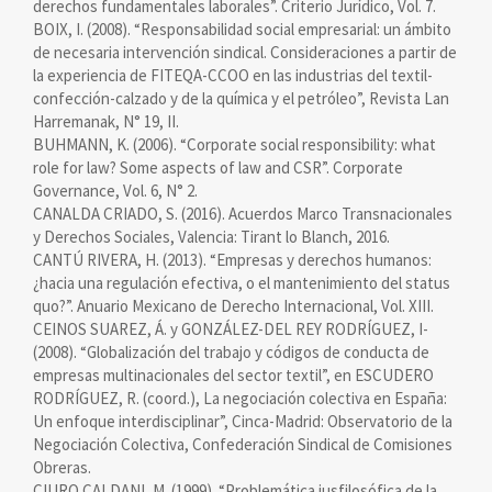
derechos fundamentales laborales”. Criterio Jurídico, Vol. 7.
BOIX, I. (2008). “Responsabilidad social empresarial: un ámbito
de necesaria intervención sindical. Consideraciones a partir de
la experiencia de FITEQA-CCOO en las industrias del textil-
confección-calzado y de la química y el petróleo”, Revista Lan
Harremanak, N° 19, II.
BUHMANN, K. (2006). “Corporate social responsibility: what
role for law? Some aspects of law and CSR”. Corporate
Governance, Vol. 6, N° 2.
CANALDA CRIADO, S. (2016). Acuerdos Marco Transnacionales
y Derechos Sociales, Valencia: Tirant lo Blanch, 2016.
CANTÚ RIVERA, H. (2013). “Empresas y derechos humanos:
¿hacia una regulación efectiva, o el mantenimiento del status
quo?”. Anuario Mexicano de Derecho Internacional, Vol. XIII.
CEINOS SUAREZ, Á. y GONZÁLEZ-DEL REY RODRÍGUEZ, I-
(2008). “Globalización del trabajo y códigos de conducta de
empresas multinacionales del sector textil”, en ESCUDERO
RODRÍGUEZ, R. (coord.), La negociación colectiva en España:
Un enfoque interdisciplinar”, Cinca-Madrid: Observatorio de la
Negociación Colectiva, Confederación Sindical de Comisiones
Obreras.
CIURO CALDANI, M. (1999). “Problemática jusfilosófica de la