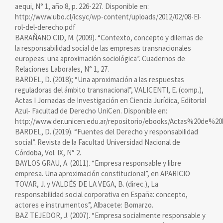
aequi, N° 1, año 8, p. 226-227. Disponible en:
http://www.ubo.cl/icsyc/wp-content/uploads/2012/02/08-El-
rol-del-derecho.pdf
BARAÑANO CID, M. (2009). “Contexto, concepto y dilemas de
la responsabilidad social de las empresas transnacionales
europeas: una aproximación sociológica”. Cuadernos de
Relaciones Laborales, N° 1, 27.
BARDEL, D. (2018); “Una aproximación a las respuestas
reguladoras del ámbito transnacional”, VALICENTI, E. (comp.),
Actas I Jornadas de Investigación en Ciencia Jurídica, Editorial
Azul- Facultad de Derecho UniCen. Disponible en:
http://www.der.unicen.edu.ar/repositorio/ebooks/Actas%20
BARDEL, D. (2019). “Fuentes del Derecho y responsabilidad
social”. Revista de la Facultad Universidad Nacional de
Córdoba, Vol. IX, N° 2.
BAYLOS GRAU, A. (2011). “Empresa responsable y libre
empresa. Una aproximación constitucional”, en APARICIO
TOVAR, J. y VALDÉS DE LA VEGA, B. (direc.), La
responsabilidad social corporativa en España: concepto,
actores e instrumentos”, Albacete: Bomarzo.
BAZ TEJEDOR, J. (2007). “Empresa socialmente responsable y