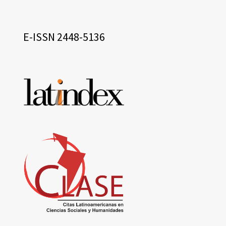
eissn
E-ISSN 2448-5136
Base
de
datos