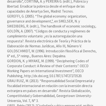
desarrollo”, CORTINA, A. y PEREIRA G. (edit.), Pobreza y
libertad. Erradicar la pobreza desde el enfoque de las
capacidades de Amartya Sen, Madrid: Tecnos.
GEREFFI, G. (2005). “The global economy: organization,
governance and development,”, en SMELSER, N. y
SWEDBERG, R. (edit.), The handbook of economic sociology,.
GOLDÍN, A. (2007). “Códigos de conducta y regímenes de
cumplimiento voluntario: ¿es la autorregulación una
respuesta?. Revista electrónica de Teoría y Práctica de la
Elaboración de Normas Jurídicas, Año III, Número V.
GOLDSCHMIDT, W. (1996). Introducción filosófica al Derecho,
6° ed., 5ª reimp., Buenos Aires: Depalma.
GORDON, K. y MIYAKE, M. (1999). “Deciphering Codes of
Corporate Conduct: A Review of their Contents”. OECD
Working Papers on International Investment”, OECD
Publishing, http://dx.doi.org/10.1787/174727273520.
GRAU RUIZ, M. (2013). “Responsabilidad Social Empresarial y
fiscalidad internacional en relación con la inversión directa
extranjera en países en desarrollo”. Revista Globalización,
Competitividad y Gobernabilidad, Georgetown University-
Universia, Vol. 7, N° 3.
GRES, Pablo (2012). “Ciudadanía y ética empresarial: análisis