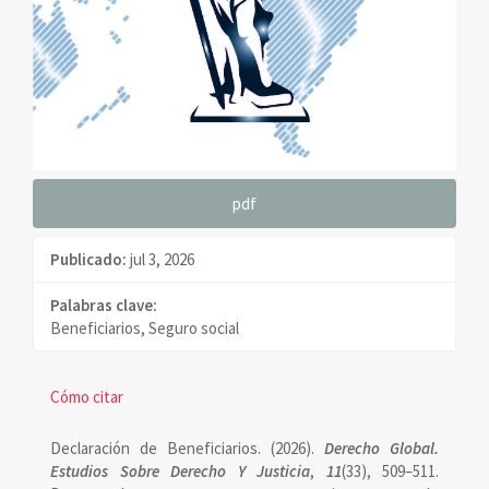
pdf
Publicado:
jul 3, 2026
Palabras clave:
Beneficiarios, Seguro social
Contenido
Detalles
Cómo citar
principal
del
Declaración de Beneficiarios. (2026).
Derecho Global.
del
artículo
Estudios Sobre Derecho Y Justicia
,
11
(33), 509–511.