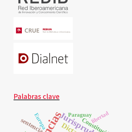
Palabras clave
libertad
Jurisprudencia
Paraguay
Europa
Constitución
sentencia