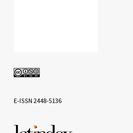
cc
eissn
E-ISSN 2448-5136
Base