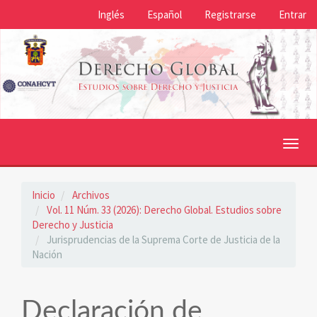
Navegación
Inglés
Español
Registrarse
Entrar
principal
Contenido
principal
Barra
lateral
Toggl
navig
Inicio
Archivos
Vol. 11 Núm. 33 (2026): Derecho Global. Estudios sobre
Derecho y Justicia
Jurisprudencias de la Suprema Corte de Justicia de la
Nación
Declaración de