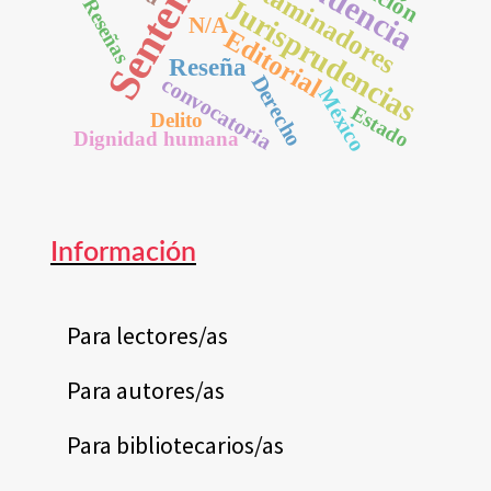
Sentencias
Dictaminadores
Jurisprudencias
Reseñas
N/A
Editorial
Reseña
Derecho
convocatoria
México
Estado
Delito
Dignidad humana
Información
Para lectores/as
Para autores/as
Para bibliotecarios/as