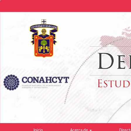
Navegación
principal
Contenido
principal
Barra
lateral
Inicio
Acerca de
Direct