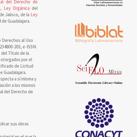
al del Derecho de
, Ley Orgánica
del
de Jalisco, de la
Ley
 de Guadalajara.
e Derechos al Uso
8234800-203, e-ISSN:
el Título de la
 otorgados por el
ificado de Licitud
e Guadalajara.
specta a sí misma y
olación a los mismos
ral del Derecho de
blicar sus obras
aterial en el que la