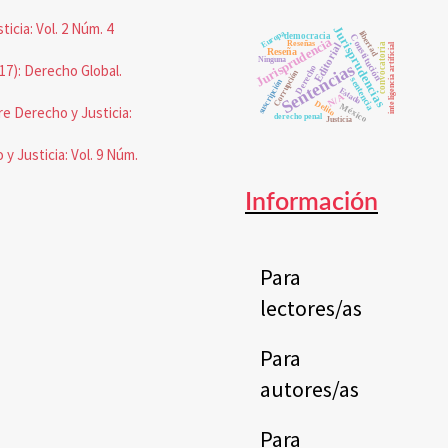
icia: Vol. 2 Núm. 4
Jurisprudencias
libertad
Europa
democracia
Constitución
Jurisprudencia
Reseñas
Editorial
convocatoria
inteligencia artificial
Reseña
Ninguna
Sentencias
17): Derecho Global.
Derecho
Corrupción
sentencia
suscripción
Estado
N/A
Delito
México
e Derecho y Justicia:
derecho penal
Justicia
y Justicia: Vol. 9 Núm.
Información
Para
lectores/as
Para
autores/as
Para