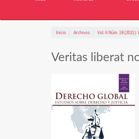
Inicio
Archivos
Vol. 6 Núm. 18 (2021)
Veritas liberat n
Barra
lateral
del
artículo