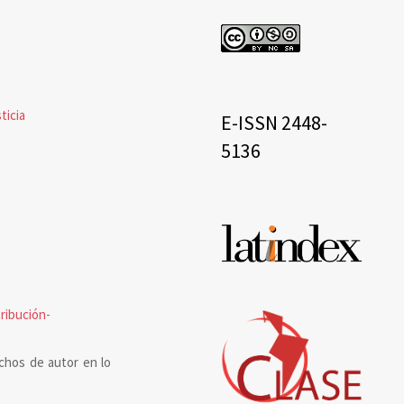
cc
eissn
ticia
E-ISSN 2448-
5136
Base
de
datos
ribución-
chos de autor en lo