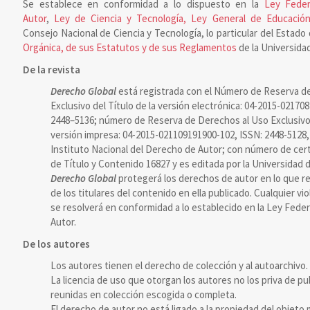
Se establece en conformidad a lo dispuesto en la
Ley Feder
Autor
,
Ley de Ciencia y Tecnología, Ley General de Educación
Consejo Nacional de Ciencia y Tecnología, lo particular del Estado 
Orgánica, de sus Estatutos y de sus Reglamentos
de la Universidad
De la revista
Derecho Global
está registrada con el Número de Reserva d
Exclusivo del Título de la versión electrónica: 04-2015-02170
2448–5136; número de Reserva de Derechos al Uso Exclusivo d
versión impresa: 04-2015-021109191900-102, ISSN: 2448-5128,
Instituto Nacional del Derecho de Autor; con número de cert
de Título y Contenido 16827 y es editada por la Universidad d
Derecho Global
protegerá los derechos de autor en lo que re
de los titulares del contenido en ella publicado. Cualquier vi
se resolverá en conformidad a lo establecido en la Ley Fede
Autor.
De los autores
Los autores tienen el derecho de colección y al autoarchivo.
La licencia de uso que otorgan los autores no los priva de pu
reunidas en colección escogida o completa.
El derecho de autor no está ligado a la propiedad del objeto m