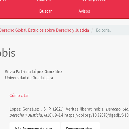
Buscar
Avisos
: Derecho Global. Estudios sobre Derecho y Justicia
Editorial
obis
Contenido
Silvia Patricia López González
Universidad de Guadalajara
principal
del
Detalles
Cómo citar
artículo
del
López González , S. P. (2021). Veritas liberat nobis.
Derecho Glo
artículo
Derecho Y Justicia
,
6
(18), 9–14. https://doi.org/10.32870/dgedj.v6i18
Más formatos de cita
Descargar cita