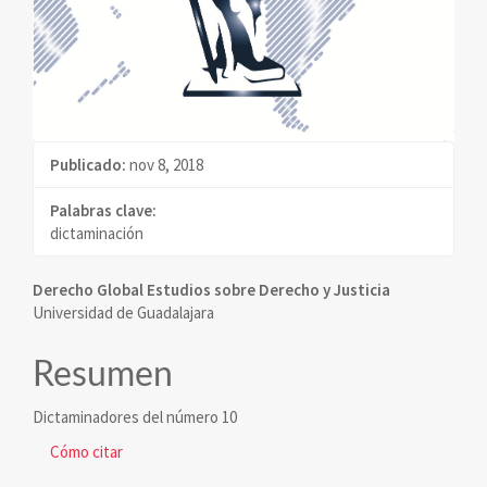
Publicado:
nov 8, 2018
Palabras clave:
dictaminación
Contenido
Derecho Global Estudios sobre Derecho y Justicia
Universidad de Guadalajara
principal
del
Resumen
artículo
Dictaminadores del número 10
Detalles
Cómo citar
del