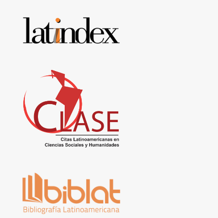
Base
de
datos