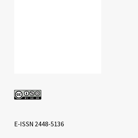
cc
eissn
E-ISSN 2448-5136