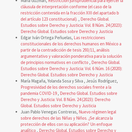
María Guzmán,
Restricción jurisprudencial para ejercer la
cláusula de interpretación conforme (el caso de la
restricción contenida en la fracción XIII del apartado b
del artículo 123 constitucional).
,
Derecho Global.
Estudios sobre Derecho y Justicia: Vol. 8 Núm. 24 (2023):
Derecho Global. Estudios sobre Derecho y Justicia
Edgar Iván Ortega Peñuelas,
Las restricciones
constitucionales de los derechos humanos en México a
partir de la contradicción de tesis 293/11, análisis
argumentativo y valoración ponderativa para la solución
de principios normativos en conflicto
,
Derecho Global.
Estudios sobre Derecho y Justicia: Vol. 6 Núm. 16 (2020):
Derecho Global. Estudios sobre Derecho y Justicia
María Magaña, Yolanda Sosa y Silva , Jesús Rodríguez,
Progresividad de los derechos sociales frente a la
pandemia COVID-19
,
Derecho Global. Estudios sobre
Derecho y Justicia: Vol. 8 Núm. 24 (2023): Derecho
Global. Estudios sobre Derecho y Justicia
Juan Pablo Venegas Contreras,
Nuevo régimen legal
sobre derechos de las Niñas y Niños. ¿Se alcanza la
protección de ellos con su aplicación? Un enfoque
analítico
,
Derecho Global. Estudios sobre Derecho y