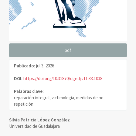
pdf
Publicado:
jul 3, 2026
DOI:
https://doi.org/10.32870/dgedj.v11i33.1038
Palabras clave:
reparación integral, victimologia, medidas de no
repetición
Contenido
Silvia Patricia López González
Universidad de Guadalajara
principal