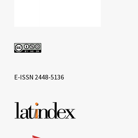
cc
eissn
E-ISSN 2448-5136
Base
de
datos