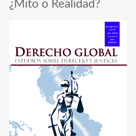
¿Mito o Realidad?
Barra
lateral
del
artículo