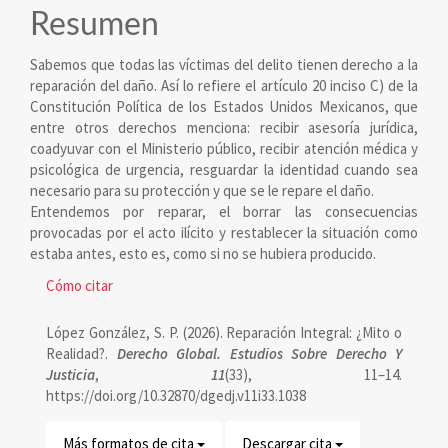
del
Resumen
artículo
Sabemos que todas las víctimas del delito tienen derecho a la
reparación del daño. Así lo refiere el artículo 20 inciso C) de la
Constitución Política de los Estados Unidos Mexicanos, que
entre otros derechos menciona: recibir asesoría jurídica,
coadyuvar con el Ministerio público, recibir atención médica y
psicológica de urgencia, resguardar la identidad cuando sea
necesario para su protección y que se le repare el daño.
Entendemos por reparar, el borrar las consecuencias
provocadas por el acto ilícito y restablecer la situación como
estaba antes, esto es, como si no se hubiera producido.
Detalles
Cómo citar
del
López González, S. P. (2026). Reparación Integral: ¿Mito o
artículo
Realidad?.
Derecho Global. Estudios Sobre Derecho Y
Justicia
,
11
(33), 11–14.
https://doi.org/10.32870/dgedj.v11i33.1038
Más formatos de cita
Descargar cita