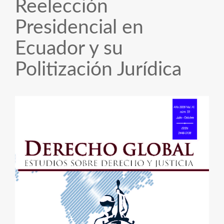
Reelección
Presidencial en
Ecuador y su
Politización Jurídica
Barra
lateral
del
artículo