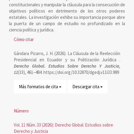
constitucionales y manipular la cláusula para la consecución de
objetivos políticos en detrimento de los otros poderes
estatales. La investigación exhibe su importancia porque abre
la puerta de un campo de estudio no profundizado en la
ciencia política y jurídica.
Detalles
Cómo citar
del
Gándara Pizarro, J. H. (2026). La Cláusula de la Reelección
artículo
Presidencial en Ecuador y su Politización Jurídica .
Derecho Global. Estudios Sobre Derecho Y Justicia
,
11
(33), 461–484. https://doi.org/10.32870/dgedj.v11i33.989
Más formatos de cita
Descargar cita
Número
Vol. 11 Núm. 33 (2026): Derecho Global. Estudios sobre
Derecho y Justicia