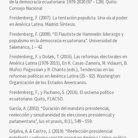
de la democracia ecuatoriana: 1979-2020 (97 – 128). Quito:
Consejo Nacional
Freidenberg, F. (2007). La tentación populista. Una vía al poder
en América Latina. Madrid: Síntesis.
Freidenberg, F. (2008). “El Flautista de Hammelin: liderazgo y
populismo en la democracia ecuatoriana.”. Universidad de
Salamanca, 1 – 42.
Freidenberg, F. y Došek, T. (2016). Las reformas electorales en
América Latina (1978-2015), En K. Casas-Zamora, M. Vidaurri, B.
Muñoz Pogossian y R. Chanto (eds.), Tendencias en las
reformas políticas en América Latina (25 – 92). Washington:
Organización de los Estados Americanos.
Freidenberg, F., y Pachano, S. (2016). El sistema político
ecuatoriano. Quito, FLACSO.
García, A. (2002). “Duración del mandato presidencial,
reelección y simultaneidad de elecciones presidencial y
parlamentaria”, Ius et praxis, 8 (1), 549 – 559.
Grijalva, A. & Castro, J. (2019). “Reelección presidencial
indefinida y reforma constitucional en América Latina: análisis