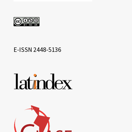
cc
eissn
E-ISSN 2448-5136
Base
de
datos