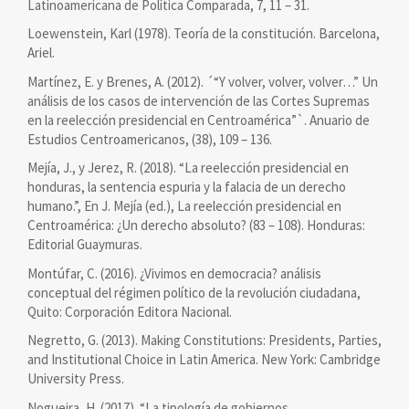
Latinoamericana de Política Comparada, 7, 11 – 31.
Loewenstein, Karl (1978). Teoría de la constitución. Barcelona,
Ariel.
Martínez, E. y Brenes, A. (2012). ´“Y volver, volver, volver…” Un
análisis de los casos de intervención de las Cortes Supremas
en la reelección presidencial en Centroamérica”`. Anuario de
Estudios Centroamericanos, (38), 109 – 136.
Mejía, J., y Jerez, R. (2018). “La reelección presidencial en
honduras, la sentencia espuria y la falacia de un derecho
humano.”, En J. Mejía (ed.), La reelección presidencial en
Centroamérica: ¿Un derecho absoluto? (83 – 108). Honduras:
Editorial Guaymuras.
Montúfar, C. (2016). ¿Vivimos en democracia? análisis
conceptual del régimen político de la revolución ciudadana,
Quito: Corporación Editora Nacional.
Negretto, G. (2013). Making Constitutions: Presidents, Parties,
and Institutional Choice in Latin America. New York: Cambridge
University Press.
Nogueira, H. (2017). “La tipología de gobiernos