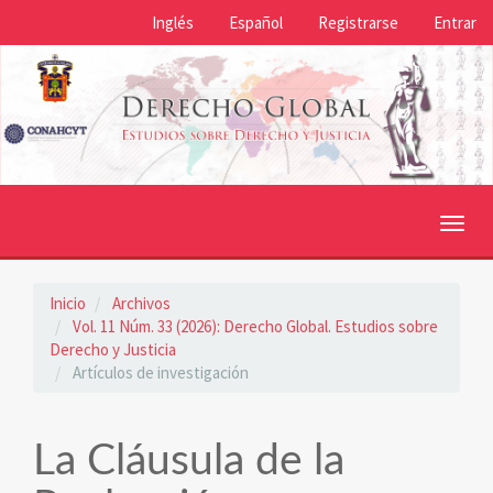
Navegación
Inglés
Español
Registrarse
Entrar
principal
Contenido
principal
Barra
lateral
Toggl
navig
Inicio
Archivos
Vol. 11 Núm. 33 (2026): Derecho Global. Estudios sobre
Derecho y Justicia
Artículos de investigación
La Cláusula de la