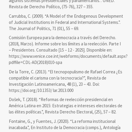
algunos sistemas presidenciales y parlamentarios.”. UNED.
Revista de Derecho Político, (75-76), 327 – 355.
Carrubba, C. (2009). “A Model of the Endogenous Development
of Judicial Institutions in Federal and International Systems.”.
The Journal of Politics, 71 (01), 55 – 69.
Comisión Europea para la democracia a través del Derecho.
(2018, Marzo). Informe sobre los límites a la reelección. Parte I
– Presidentes. Consultado [15 – 12 - 2025]. Disponible en:
https://www.venice.coe.int/webforms/documents/default.aspx?
pdffile=CDL-AD(2018)010-spa
De la Torre, C. (2013). “El tecnopopulismo de Rafael Correa ¿Es
compatible el carisma con la tecnocracia?”, Revista de
Investigación Latinoamericana, 48 (1), 23 – 43. Doi:
https://doi.org/10.1353/ lar.2013.000
Došek, T. (2018). “Reformas de reelección presidencial en
América Latina en 2015: Estrategias e intereses electorales de
las élites políticas.”, Revista Derecho Electoral, (25), 57 – 82.
Fontaine, G., y Fuentes, J. (2020). “La reforma institucional
inacabada.”, En Instituto de la Democracia (comps.), Antología