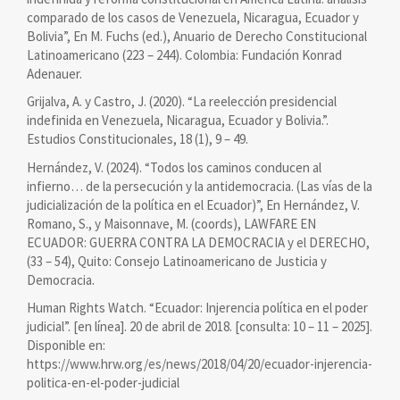
comparado de los casos de Venezuela, Nicaragua, Ecuador y
Bolivia”, En M. Fuchs (ed.), Anuario de Derecho Constitucional
Latinoamericano (223 – 244). Colombia: Fundación Konrad
Adenauer.
Grijalva, A. y Castro, J. (2020). “La reelección presidencial
indefinida en Venezuela, Nicaragua, Ecuador y Bolivia.”.
Estudios Constitucionales, 18 (1), 9 – 49.
Hernández, V. (2024). “Todos los caminos conducen al
infierno… de la persecución y la antidemocracia. (Las vías de la
judicialización de la política en el Ecuador)”, En Hernández, V.
Romano, S., y Maisonnave, M. (coords), LAWFARE EN
ECUADOR: GUERRA CONTRA LA DEMOCRACIA y el DERECHO,
(33 – 54), Quito: Consejo Latinoamericano de Justicia y
Democracia.
Human Rights Watch. “Ecuador: Injerencia política en el poder
judicial”. [en línea]. 20 de abril de 2018. [consulta: 10 – 11 – 2025].
Disponible en:
https://www.hrw.org/es/news/2018/04/20/ecuador-injerencia-
politica-en-el-poder-judicial