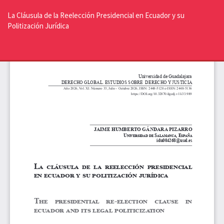
Volver
a
La Cláusula de la Reelección Presidencial en Ecuador y su
los
Politización Jurídica
detalles
del
De
De
artículo
P