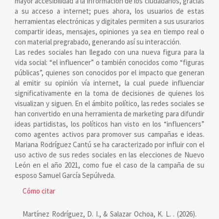
mayor accesibilidad a la información de los ciudadanos, gracias
a su acceso a internet; pues ahora, los usuarios de estas
herramientas electrónicas y digitales permiten a sus usurarios
compartir ideas, mensajes, opiniones ya sea en tiempo real o
con material pregrabado, generando así su interacción.
Las redes sociales han llegado con una nueva figura para la
vida social: “el influencer” o también conocidos como “figuras
públicas”, quienes son conocidos por el impacto que generan
al emitir su opinión vía internet, la cual puede influenciar
significativamente en la toma de decisiones de quienes los
visualizan y siguen. En el ámbito político, las redes sociales se
han convertido en una herramienta de marketing para difundir
ideas partidistas, los políticos han visto en los “influencers”
como agentes activos para promover sus campañas e ideas.
Mariana Rodríguez Cantú se ha caracterizado por influir con el
uso activo de sus redes sociales en las elecciones de Nuevo
León en el año 2021, como fue el caso de la campaña de su
esposo Samuel García Sepúlveda.
Detalles
Cómo citar
del
Martínez Rodríguez, D. I., & Salazar Ochoa, K. L. . (2026).