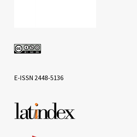
cc
eissn
E-ISSN 2448-5136
Base
de
datos