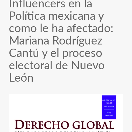
Influencers en la
Política mexicana y
como le ha afectado:
Mariana Rodríguez
Cantú y el proceso
electoral de Nuevo
León
Barra
lateral
del
artículo