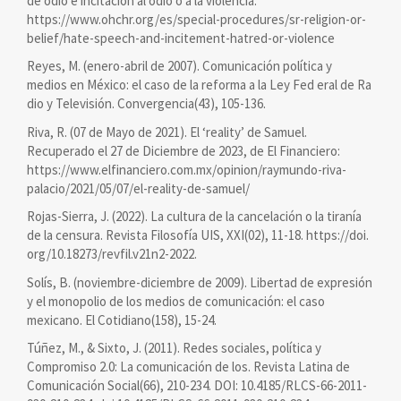
de odio e incitación al odio o a la violencia:
https://www.ohchr.org/es/special-procedures/sr-religion-or-
belief/hate-speech-and-incitement-hatred-or-violence
Reyes, M. (enero-abril de 2007). Comunicación política y
medios en México: el caso de la reforma a la Ley Fed eral de Ra
dio y Televisión. Convergencia(43), 105-136.
Riva, R. (07 de Mayo de 2021). El ‘reality’ de Samuel.
Recuperado el 27 de Diciembre de 2023, de El Financiero:
https://www.elfinanciero.com.mx/opinion/raymundo-riva-
palacio/2021/05/07/el-reality-de-samuel/
Rojas-Sierra, J. (2022). La cultura de la cancelación o la tiranía
de la censura. Revista Filosofía UIS, XXI(02), 11-18. https://doi.
org/10.18273/revfil.v21n2-2022.
Solís, B. (noviembre-diciembre de 2009). Libertad de expresión
y el monopolio de los medios de comunicación: el caso
mexicano. El Cotidiano(158), 15-24.
Túñez, M., & Sixto, J. (2011). Redes sociales, política y
Compromiso 2.0: La comunicación de los. Revista Latina de
Comunicación Social(66), 210-234. DOI: 10.4185/RLCS-66-2011-