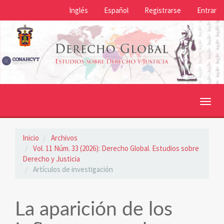
Navegación
Inglés
Español
Registrarse
Entrar
principal
Contenido
principal
Barra
lateral
Toggl
navig
Inicio
Archivos
Vol. 11 Núm. 33 (2026): Derecho Global. Estudios sobre
Derecho y Justicia
Artículos de investigación
La aparición de los