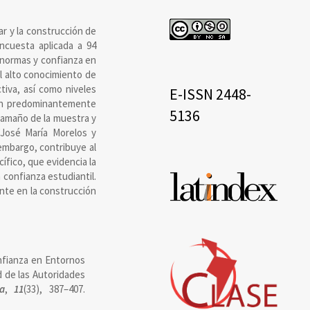
cc
ar y la construcción de
encuesta aplicada a 94
 normas y confianza en
l alto conocimiento de
eissn
tiva, así como niveles
E-ISSN 2448-
rón predominantemente
5136
 tamaño de la muestra y
 “José María Morelos y
embargo, contribuye al
cífico, que evidencia la
Base
confianza estudiantil.
nte en la construcción
de
datos
onfianza en Entornos
d de las Autoridades
a
,
11
(33), 387–407.