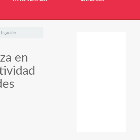
stigación
reconocimiento
nza en
tividad
des