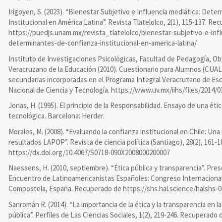
Irigoyen, S. (2023). “Bienestar Subjetivo e Influencia mediática: Det
Institucional en América Latina”. Revista Tlatelolco, 2(1), 115-137. R
https://puedjs.unam.mx/revista_tlatelolco/bienestar-subjetivo-e-inf
determinantes-de-confianza-institucional-en-america-latina/
Instituto de Investigaciones Psicológicas, Facultad de Pedagogía, Ob
Veracruzano de la Educación (2010). Cuestionario para Alumnos (CUAL)
secundarias incorporadas en el Programa Integral Veracruzano de Es
Nacional de Ciencia y Tecnología. https://www.uv.mx/iihs/files/2014/0
Jonas, H. (1995). El principio de la Responsabilidad. Ensayo de una ética
tecnológica. Barcelona: Herder.
Morales, M. (2008). “Evaluando la confianza institucional en Chile: Una
resultados LAPOP”. Revista de ciencia política (Santiago), 28(2), 161-1
https://dx.doi.org/10.4067/S0718-090X2008000200007
Naessens, H. (2010, septiembre). “Ética pública y transparencia”. Pres
Encuentro de Latinoamericanistas Españoles: Congreso Internacional
Compostela, España. Recuperado de https://shs.hal.science/halshs
Sanromán R. (2014). “La importancia de la ética y la transparencia en l
pública”. Perfiles de Las Ciencias Sociales, 1(2), 219-246. Recuperado 