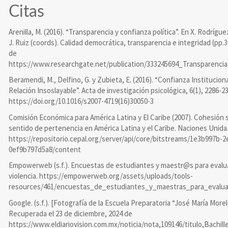
Citas
Arenilla, M. (2016). “Transparencia y confianza política”. En X. Rodrígu
J. Ruiz (coords). Calidad democrática, transparencia e integridad (pp
de
https://www.researchgate.net/publication/333245694_Transparencia
Beramendi, M., Delfino, G. y Zubieta, E. (2016). “Confianza Instituciona
Relación Insoslayable”. Acta de investigación psicológica, 6(1), 2286-2
https://doi.org/10.1016/s2007-4719(16)30050-3
Comisión Económica para América Latina y El Caribe (2007). Cohesión so
sentido de pertenencia en América Latina y el Caribe. Naciones Unid
https://repositorio.cepal.org/server/api/core/bitstreams/1e3b997b-
0ef9b797d5a8/content
Empowerweb (s.f.). Encuestas de estudiantes y maestr@s para evaluar
violencia. https://empowerweb.org/assets/uploads/tools-
resources/461/encuestas_de_estudiantes_y_maestras_para_evaluar
Google. (s.f.). [Fotografía de la Escuela Preparatoria “José María Mor
Recuperada el 23 de diciembre, 2024 de
https://www.eldiariovision.com.mx/noticia/nota,109146/titulo,Ba