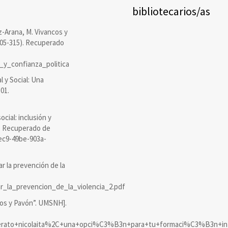
bibliotecarios/as
ez-Arana, M. Vivancos y
.305-315). Recuperado
_y_confianza_politica
l y Social: Una
301.
cial: inclusión y
a. Recuperado de
2ec9-49be-903a-
 la prevención de la
_la_prevencion_de_la_violencia_2.pdf
elos y Pavón”. UMSNH].
chillerato+nicolaita%2C+una+opci%C3%B3n+para+tu+formaci%C3%B3n+in