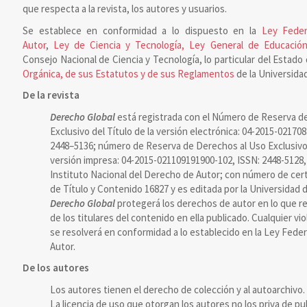
que respecta a la revista, los autores y usuarios.
Se establece en conformidad a lo dispuesto en la
Ley Feder
Autor
,
Ley de Ciencia y Tecnología, Ley General de Educación
Consejo Nacional de Ciencia y Tecnología, lo particular del Estado 
Orgánica, de sus Estatutos y de sus Reglamentos
de la Universidad
De la revista
Derecho Global
está registrada con el Número de Reserva d
Exclusivo del Título de la versión electrónica: 04-2015-02170
2448–5136; número de Reserva de Derechos al Uso Exclusivo d
versión impresa: 04-2015-021109191900-102, ISSN: 2448-5128,
Instituto Nacional del Derecho de Autor; con número de cert
de Título y Contenido 16827 y es editada por la Universidad d
Derecho Global
protegerá los derechos de autor en lo que re
de los titulares del contenido en ella publicado. Cualquier vi
se resolverá en conformidad a lo establecido en la Ley Fede
Autor.
De los autores
Los autores tienen el derecho de colección y al autoarchivo.
La licencia de uso que otorgan los autores no los priva de pu