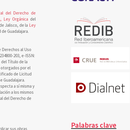
al del Derecho de
, Ley Orgánica
del
de Jalisco, de la
Ley
 de Guadalajara.
e Derechos al Uso
8234800-203, e-ISSN:
el Título de la
 otorgados por el
ificado de Licitud
e Guadalajara.
specta a sí misma y
olación a los mismos
ral del Derecho de
Palabras clave
blicar sus obras