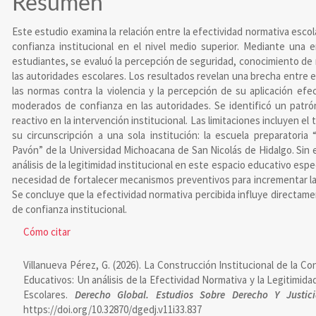
del
Resumen
artículo
Este estudio examina la relación entre la efectividad normativa escol
confianza institucional en el nivel medio superior. Mediante una 
estudiantes, se evaluó la percepción de seguridad, conocimiento de
las autoridades escolares. Los resultados revelan una brecha entre e
las normas contra la violencia y la percepción de su aplicación efec
moderados de confianza en las autoridades. Se identificó un pat
reactivo en la intervención institucional. Las limitaciones incluyen el
su circunscripción a una sola institución: la escuela preparatoria
Pavón” de la Universidad Michoacana de San Nicolás de Hidalgo. Sin 
análisis de la legitimidad institucional en este espacio educativo espe
necesidad de fortalecer mecanismos preventivos para incrementar la 
Se concluye que la efectividad normativa percibida influye directame
de confianza institucional.
Detalles
Cómo citar
del
Villanueva Pérez, G. (2026). La Construcción Institucional de la C
artículo
Educativos: Un análisis de la Efectividad Normativa y la Legitimida
Escolares.
Derecho Global. Estudios Sobre Derecho Y Justici
https://doi.org/10.32870/dgedj.v11i33.837