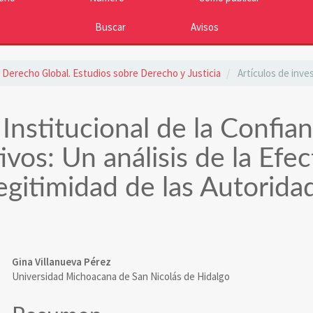
Buscar
Avisos
): Derecho Global. Estudios sobre Derecho y Justicia
Artículos de inve
Institucional de la Confia
vos: Un análisis de la Efec
egitimidad de las Autorida
Contenido
Gina Villanueva Pérez
Universidad Michoacana de San Nicolás de Hidalgo
principal