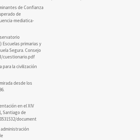
erminantes de Confianza
ecuperado de
luencia-mediatica-
servatorio
 Escuelas primarias y
cuela Segura. Consejo
3/cuestionario.pdf
 para la civilización
 mirada desde los
86.
entación en el XIV
, Santiago de
-00531532/document
a administración
de