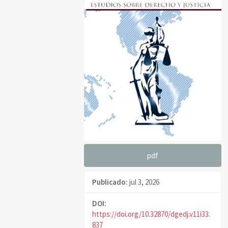
del
artículo
pdf
Publicado:
jul 3, 2026
DOI:
https://doi.org/10.32870/dgedj.v11i33.
837