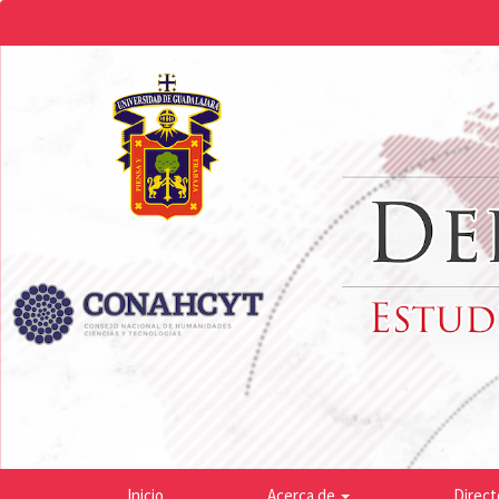
Navegación
principal
Contenido
principal
Barra
lateral
Inicio
Acerca de
Direct