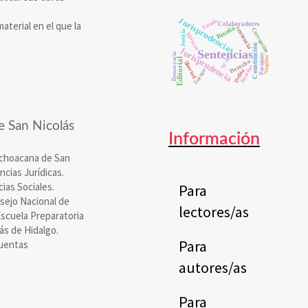
Jurisprudencias
Estado
aterial en el que la
Colaboradores
Reseña
sentencia
Corrupción
Justicia
México
Constitución
Jurisprudencia
Sentencias
Democracia
Paraguay
Ninguna
Editorial
N/A
Derecho
libertad
Reseñas
Europa
Delito
 San Nicolás
Información
ichoacana de San
cias Jurídicas.
ias Sociales.
Para
nsejo Nacional de
lectores/as
Escuela Preparatoria
ás de Hidalgo.
Para
cuentas
autores/as
Para