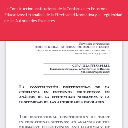
Volver
a
La Construcción Institucional de la Confianza en Entornos
los
Educativos: Un análisis de la Efectividad Normativa y la Legitimidad
detalles
de las Autoridades Escolares
del
artículo
De
De
P