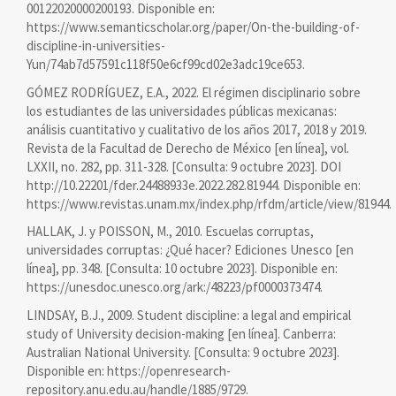
00122020000200193. Disponible en:
https://www.semanticscholar.org/paper/On-the-building-of-
discipline-in-universities-
Yun/74ab7d57591c118f50e6cf99cd02e3adc19ce653.
GÓMEZ RODRÍGUEZ, E.A., 2022. El régimen disciplinario sobre
los estudiantes de las universidades públicas mexicanas:
análisis cuantitativo y cualitativo de los años 2017, 2018 y 2019.
Revista de la Facultad de Derecho de México [en línea], vol.
LXXII, no. 282, pp. 311-328. [Consulta: 9 octubre 2023]. DOI
http://10.22201/fder.24488933e.2022.282.81944. Disponible en:
https://www.revistas.unam.mx/index.php/rfdm/article/view/81944.
HALLAK, J. y POISSON, M., 2010. Escuelas corruptas,
universidades corruptas: ¿Qué hacer? Ediciones Unesco [en
línea], pp. 348. [Consulta: 10 octubre 2023]. Disponible en:
https://unesdoc.unesco.org/ark:/48223/pf0000373474.
LINDSAY, B.J., 2009. Student discipline: a legal and empirical
study of University decision-making [en línea]. Canberra:
Australian National University. [Consulta: 9 octubre 2023].
Disponible en: https://openresearch-
repository.anu.edu.au/handle/1885/9729.