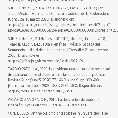
SJF, S.J. de la F., 2018a. Tesis 2017127, I.4o.A.115 A (10a.) [en
línea]. México : Gaceta del Semanario Judicial de la Federación.
[Consulta: 18 marzo 2020]. Disponible en:
https://sjf.scjn.gob.mx/sjfsist/paginas/DetalleGeneralV2.aspx?
Epoca=1e3e10000000000&Apendice=1000000000000&Expresion=20
SJF, S.J. de la F., 2018b. Tesis 2017409,Libro 56, Julio de 2018,
Tomo II, XI.1o.A.T.42 L (10a.) [en línea]. México: Gaceta del
Semanario Judicial de la Federación. [Consulta: 20 septiembre
2020]. Disponible en:
https://sjf2.scjn.gob.mx/detalle/tesis/2017409.
TARDÍO PATO, J.A., 2020. La problemática actual de la potestad
disciplinaria sobre el alumnado de las universidades públicas.
Revista Rued@ no 5 (2020) 77-146 [en línea], pp. 399-400.
[Consulta: 9 octubre 2023]. ISSN 2530-030X. Disponible en:
https://rodin.uca.es/handle/10498/24533.
VELASCO ZAMORA, C.H., 2019. La desviación de poder . 1.
Bogotá : Leyer Editores. ISBN 978-958-769-932-6.
YUN, L., 2005. On the building of discipline in universities. The