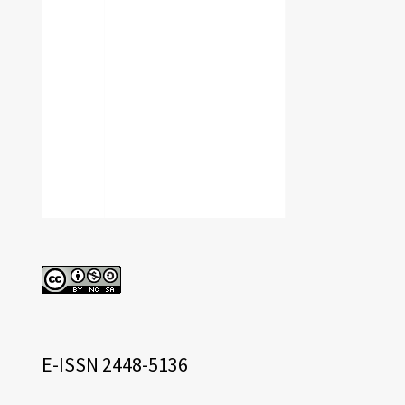
cc
eissn
E-ISSN 2448-5136