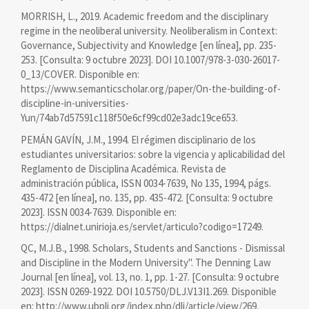
MORRISH, L., 2019. Academic freedom and the disciplinary
regime in the neoliberal university. Neoliberalism in Context:
Governance, Subjectivity and Knowledge [en línea], pp. 235-
253. [Consulta: 9 octubre 2023]. DOI 10.1007/978-3-030-26017-
0_13/COVER. Disponible en:
https://www.semanticscholar.org/paper/On-the-building-of-
discipline-in-universities-
Yun/74ab7d57591c118f50e6cf99cd02e3adc19ce653.
PEMÁN GAVÍN, J.M., 1994. El régimen disciplinario de los
estudiantes universitarios: sobre la vigencia y aplicabilidad del
Reglamento de Disciplina Académica. Revista de
administración pública, ISSN 0034-7639, No 135, 1994, págs.
435-472 [en línea], no. 135, pp. 435-472. [Consulta: 9 octubre
2023]. ISSN 0034-7639. Disponible en:
https://dialnet.unirioja.es/servlet/articulo?codigo=17249.
QC, M.J.B., 1998. Scholars, Students and Sanctions - Dismissal
and Discipline in the Modern University". The Denning Law
Journal [en línea], vol. 13, no. 1, pp. 1-27. [Consulta: 9 octubre
2023]. ISSN 0269-1922. DOI 10.5750/DLJ.V13I1.269. Disponible
en: http://www.ubplj.org/index.php/dlj/article/view/269.