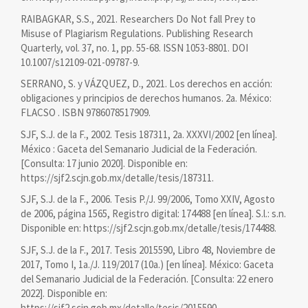
RAIBAGKAR, S.S., 2021. Researchers Do Not fall Prey to
Misuse of Plagiarism Regulations. Publishing Research
Quarterly, vol. 37, no. 1, pp. 55-68. ISSN 1053-8801. DOI
10.1007/s12109-021-09787-9.
SERRANO, S. y VÁZQUEZ, D., 2021. Los derechos en acción:
obligaciones y principios de derechos humanos. 2a. México:
FLACSO . ISBN 9786078517909.
SJF, S.J. de la F., 2002. Tesis 187311, 2a. XXXVI/2002 [en línea].
México : Gaceta del Semanario Judicial de la Federación.
[Consulta: 17 junio 2020]. Disponible en:
https://sjf2.scjn.gob.mx/detalle/tesis/187311.
SJF, S.J. de la F., 2006. Tesis P./J. 99/2006, Tomo XXIV, Agosto
de 2006, página 1565, Registro digital: 174488 [en línea]. S.l.: s.n.
Disponible en: https://sjf2.scjn.gob.mx/detalle/tesis/174488.
SJF, S.J. de la F., 2017. Tesis 2015590, Libro 48, Noviembre de
2017, Tomo I, 1a./J. 119/2017 (10a.) [en línea]. México: Gaceta
del Semanario Judicial de la Federación. [Consulta: 22 enero
2022]. Disponible en:
https://sjf2.scjn.gob.mx/detalle/tesis/2015590.