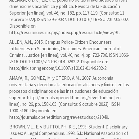
dimensiones académica y política. Revista de la Educación
Superior [en línea], vol. 46, no. 182, pp. 117-119. [Consulta: 11
febrero 2022]. ISSN 2395-9037. DOI 10.1016/J.RESU.2017.05.002.
Disponible en:
http://resu.anuies.mx/ojs/index.php/resu/article/view/91.
ALLEN, A.N., 2015. Campus Police-Citizen Encounters:
Influences on Sanctioning Outcomes. American Journal of
Criminal Justice [en línea], vol. 40, no. 4, pp. 722-736. ISSN 1066-
2316. DOI 10.1007/s12103-014-9282-2. Disponible en:
http://link.springer.com/10.1007/s12103-014-9282-2.
AMAYA, R., GÓMEZ, M. y OTERO, A.M., 2007. Autonomía
universitaria y derecho a la educación: alcances y límites en los
procesos disciplinarios de las instituciones de educación
superior. http://journals.openedition.org/revestudsoc [en
línea], no. 26, pp. 158-165. [Consulta: 9 octubre 2023]. ISSN
1900-5180. Disponible en:
http://journals.openedition.org/revestudsoc/21049.
BROWN, V.L.. E. y BUTTOLPH, K.E., 1993. Student Disciplinary
Issues: A Legal Compendium. 1993. S.l.: National Association of