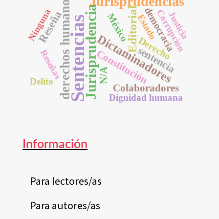
Jurisprudencias
derechos humanos
Jurisprudencia
democracia
Editorial
Ninguna
Corrupción
Reseña
Justicia
México
Estado
Sentencias
Dictaminadores
Derecho
sentencia
Constitución
Reseñas
N/A
Delito
Colaboradores
Dignidad humana
Información
Para lectores/as
Para autores/as