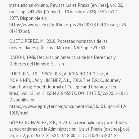
institucional chileno. Revista Ius et Praxis [en línea], vol. 26,
no. 1, pp. 240-265. [Consulta: 10 octubre 2023]. ISSN 0717 -
2877. Disponible en:
https://www.scielo.cl/pdf/iusetp/v26n1/0718-0012-iusetp-26-
01-240.pdf.
CUETO PÉREZ, M., 2018. Potestad normativa de las
universidades públicas. . México: INAP, pp. 529-560.
DADDH, 1948. Declaración Americana de los Derechos y
Deberes del Hombre. S.l.: s.n.
FUEGLEIN, J.S., PRICE, K.S., ALICEA-RODRIGUEZ, A.,
MCKINNEY, J.W. y JIMENEZ, A.L., 2012. The E.P.I.C. Journey
Sanctioning Model. Journal of College and Character [en
línea], vol. 13, no. 3. ISSN 2194-587X. DOI 10.1515/jcc-2012-1916.
Disponible en:
https://www.degruyter.com/document/doi/10.1515/jcc-2012-
1916/html.
GÓMEZ GONZÁLEZ, R.F., 2020. Discrecionalidad y potestades
sancionadoras de la Administración. Ius et Praxis [en línea], vol.
26, no. 2, pp. 193-218. ISSN 0718-0012. DOI 10.4067/S0718-