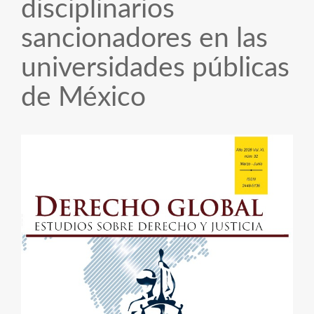
disciplinarios
sancionadores en las
universidades públicas
de México
Barra
lateral
del
artículo