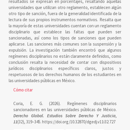
resultados se expresan en porcentajes, resaltando aquellas
universidades que utilizan otro reglamento, establecen algún
otro tipo de sanción, fuera de la generalidad identificada de la
lectura de sus propios instrumentos normativos. Resalta que
la mayoría de estas universidades cuentan con un reglamento
disciplinario que establece las faltas que pueden ser
sancionadas, así como los tipos de sanciones que pueden
aplicarse. Las sanciones más comunes son la suspensión y la
expulsión. La investigación también encontró que algunos
regímenes disciplinarios no están claramente definidos, como
conclusión resalta la necesidad de contar con dispositivos
jurídicos disciplinarios específicos claros, justos y
respetuosos de los derechos humanos de los estudiantes en
las universidades públicas en México.
Detalles
Cómo citar
del
Coria, E. G. (2026). Regímenes disciplinarios
artículo
sancionadores en las universidades públicas de México.
Derecho Global. Estudios Sobre Derecho Y Justicia
,
11
(32), 319–345. https://doi.org/10.32870/dgedj.v11i32.727