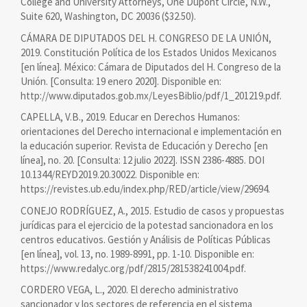
College and University Attorneys, One Dupont Circle, N.W.,
Suite 620, Washington, DC 20036 ($32.50).
CÁMARA DE DIPUTADOS DEL H. CONGRESO DE LA UNIÓN,
2019. Constitución Política de los Estados Unidos Mexicanos
[en línea]. México: Cámara de Diputados del H. Congreso de la
Unión. [Consulta: 19 enero 2020]. Disponible en:
http://www.diputados.gob.mx/LeyesBiblio/pdf/1_201219.pdf.
CAPELLA, V.B., 2019. Educar en Derechos Humanos:
orientaciones del Derecho internacional e implementación en
la educación superior. Revista de Educación y Derecho [en
línea], no. 20. [Consulta: 12 julio 2022]. ISSN 2386-4885. DOI
10.1344/REYD2019.20.30022. Disponible en:
https://revistes.ub.edu/index.php/RED/article/view/29694.
CONEJO RODRÍGUEZ, A., 2015. Estudio de casos y propuestas
jurídicas para el ejercicio de la potestad sancionadora en los
centros educativos. Gestión y Análisis de Políticas Públicas
[en línea], vol. 13, no. 1989-8991, pp. 1-10. Disponible en:
https://www.redalyc.org/pdf/2815/281538241004.pdf.
CORDERO VEGA, L., 2020. El derecho administrativo
sancionador y los sectores de referencia en el sistema