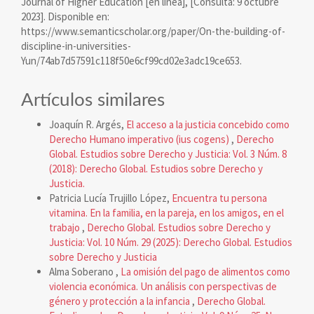
Journal of Higher Education [en línea], [Consulta: 9 octubre
2023]. Disponible en:
https://www.semanticscholar.org/paper/On-the-building-of-
discipline-in-universities-
Yun/74ab7d57591c118f50e6cf99cd02e3adc19ce653.
Artículos similares
Joaquín R. Argés,
El acceso a la justicia concebido como
Derecho Humano imperativo (ius cogens)
,
Derecho
Global. Estudios sobre Derecho y Justicia: Vol. 3 Núm. 8
(2018): Derecho Global. Estudios sobre Derecho y
Justicia.
Patricia Lucía Trujillo López,
Encuentra tu persona
vitamina. En la familia, en la pareja, en los amigos, en el
trabajo
,
Derecho Global. Estudios sobre Derecho y
Justicia: Vol. 10 Núm. 29 (2025): Derecho Global. Estudios
sobre Derecho y Justicia
Alma Soberano ,
La omisión del pago de alimentos como
violencia económica. Un análisis con perspectivas de
género y protección a la infancia
,
Derecho Global.