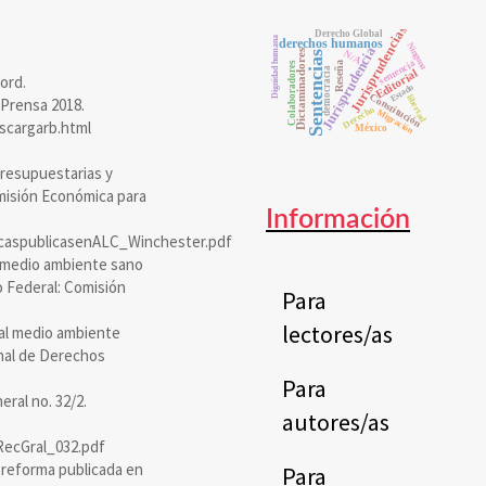
Jurisprudencias
Derecho Global
Dignidad humana
derechos humanos
Ninguna
Jurisprudencia
Dictaminadores
N/A
Sentencias
sentencia
Reseña
Colaboradores
democracia
Editorial
ord.
Estado
Constitución
libertad
 Prensa 2018.
Derecho
Migración
scargarb.html
México
presupuestarias y
omisión Económica para
Información
icaspublicasenALC_Winchester.pdf
 medio ambiente sano
to Federal: Comisión
Para
lectores/as
al medio ambiente
onal de Derechos
Para
ral no. 32/2.
autores/as
RecGral_032.pdf
a reforma publicada en
Para