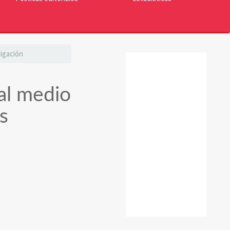
tigación
reconocimiento
al medio
s