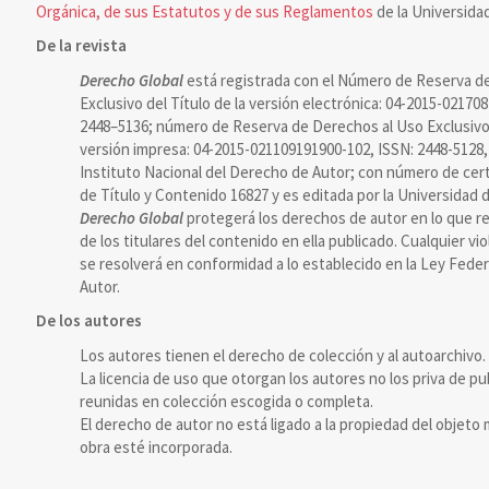
Orgánica, de sus Estatutos y de sus Reglamentos
de la Universidad
De la revista
Derecho Global
está registrada con el Número de Reserva d
Exclusivo del Título de la versión electrónica: 04-2015-02170
2448–5136; número de Reserva de Derechos al Uso Exclusivo d
versión impresa: 04-2015-021109191900-102, ISSN: 2448-5128,
Instituto Nacional del Derecho de Autor; con número de cert
de Título y Contenido 16827 y es editada por la Universidad d
Derecho Global
protegerá los derechos de autor en lo que re
de los titulares del contenido en ella publicado. Cualquier vi
se resolverá en conformidad a lo establecido en la Ley Fede
Autor.
De los autores
Los autores tienen el derecho de colección y al autoarchivo.
La licencia de uso que otorgan los autores no los priva de pu
reunidas en colección escogida o completa.
El derecho de autor no está ligado a la propiedad del objeto m
obra esté incorporada.