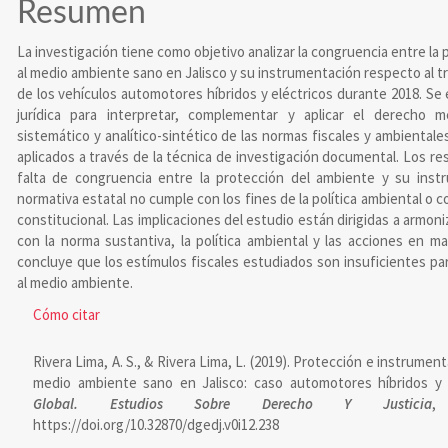
Resumen
La investigación tiene como objetivo analizar la congruencia entre la
al medio ambiente sano en Jalisco y su instrumentación respecto al tr
de los vehículos automotores híbridos y eléctricos durante 2018. Se
jurídica para interpretar, complementar y aplicar el derecho 
sistemático y analítico-sintético de las normas fiscales y ambientale
aplicados a través de la técnica de investigación documental. Los r
falta de congruencia entre la protección del ambiente y su inst
normativa estatal no cumple con los fines de la política ambiental o co
constitucional. Las implicaciones del estudio están dirigidas a armo
con la norma sustantiva, la política ambiental y las acciones en ma
concluye que los estímulos fiscales estudiados son insuficientes pa
al medio ambiente.
Detalles
Cómo citar
del
Rivera Lima, A. S., & Rivera Lima, L. (2019). Protección e instrumen
artículo
medio ambiente sano en Jalisco: caso automotores híbridos y 
Global. Estudios Sobre Derecho Y Justicia
https://doi.org/10.32870/dgedj.v0i12.238