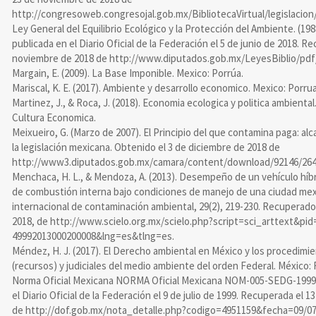
http://congresoweb.congresojal.gob.mx/BibliotecaVirtual/legi
Ley General del Equilibrio Ecológico y la Protección del Ambiente. (19
publicada en el Diario Oficial de la Federación el 5 de junio de 2018. R
noviembre de 2018 de http://www.diputados.gob.mx/LeyesBiblio/pdf
Margain, E. (2009). La Base Imponible. Mexico: Porrúa.
Mariscal, K. E. (2017). Ambiente y desarrollo economico. Mexico: Porrua
Martinez, J., & Roca, J. (2018). Economia ecologica y politica ambienta
Cultura Economica.
Meixueiro, G. (Marzo de 2007). El Principio del que contamina paga: a
la legislación mexicana. Obtenido el 3 de diciembre de 2018 de
http://www3.diputados.gob.mx/camara/content/download/92146/
Menchaca, H. L., & Mendoza, A. (2013). Desempeño de un vehículo híb
de combustión interna bajo condiciones de manejo de una ciudad mex
internacional de contaminación ambiental, 29(2), 219-230. Recuperado
2018, de http://www.scielo.org.mx/scielo.php?script=sci_arttext&pid
49992013000200008&lng=es&tlng=es.
Méndez, H. J. (2017). El Derecho ambiental en México y los procedimi
(recursos) y judiciales del medio ambiente del orden Federal. México: 
Norma Oficial Mexicana NORMA Oficial Mexicana NOM-005-SEDG-1999. 
el Diario Oficial de la Federación el 9 de julio de 1999. Recuperada el 
de http://dof.gob.mx/nota_detalle.php?codigo=4951159&fecha=09/0