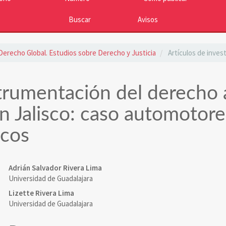
Buscar
Avisos
: Derecho Global. Estudios sobre Derecho y Justicia
Artículos de inves
strumentación del derecho 
n Jalisco: caso automotore
icos
Contenido
Adrián Salvador Rivera Lima
Universidad de Guadalajara
principal
Lizette Rivera Lima
del
Universidad de Guadalajara
artículo