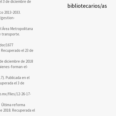
el 3 de diciembre de
bibliotecarios/as
sco 2013-2033.
x/gestion-
el Área Metropolitana
e transporte.
dor/1677
r. Recuperado el 23 de
 de diciembre de 2018
uienes-forman-el-
17). Publicada en el
cuperada el 3 de
ob.mx/files/12-26-17-
). Última reforma
 de 2018. Recuperada el