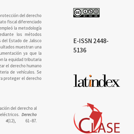
cc
 protección del derecho
ato fiscal diferenciado
 empleó la metodología
mediante los métodos
eissn
E-ISSN 2448-
s del Estado de Jalisco
esultados muestran una
5136
rumentación ya que la
n la equidad tributaria
nizar el derecho humano
teria de vehículos. Se
Base
ra proteger el derecho
de
datos
tación del derecho al
eléctricos.
Derecho
,
4
(12), 61–87.