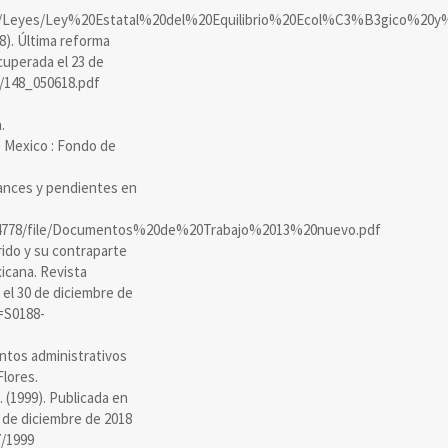
slacion/Leyes/Ley%20Estatal%20del%20Equilibrio%20Ecol%C3%B3gico
88). Última reforma
ecuperada el 23 de
/148_050618.pdf
.
l. Mexico : Fondo de
lcances y pendientes en
264778/file/Documentos%20de%20Trabajo%2013%20nuevo.pdf
rido y su contraparte
icana. Revista
 el 30 de diciembre de
=S0188-
entos administrativos
Flores.
(1999). Publicada en
13 de diciembre de 2018
7/1999