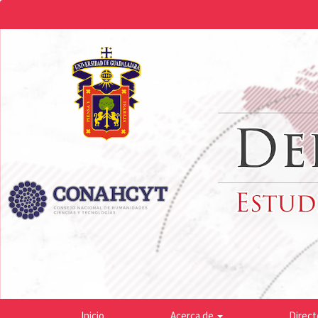
Navegación
principal
Contenido
principal
Barra
lateral
Inicio
Acerca de
Direct