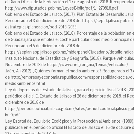
el Diario Oficial de la Federación el 27 de agosto de 2018. Recuperada 
http://www.diputados.gob.mx/LeyesBiblio/pdf/1_270818.pdf
Gobierno del Estado de Jalisco. (2017). Plan Estatal de Desarrollo Jali
Recuperado el 3 de diciembre de 2018 de: https://sepaf.jalisco.gob.m
estrategica/planeacion/ped-2013-2033
Gobierno del Estado de Jalisco. (2018). Porcentaje de la población en 
de Guadalajara que emplea el coche particular como medio principal d
Recuperado el 5 de diciembre de 2018 de
https://seplan.app.jalisco.gob.mx/mide/panelCiudadano/detalleIndica
Instituto Nacional de Estadística y Geografía. (2018). Parque vehicula
Noviembre de 2018 de https://www.inegi.org.mx/temas/vehiculos/
Jaén, A. (2012). ¿Quiénes forman el medio ambiente? Recuperado el 3
de http://empresayeconomia.republica.com/responsabilidad-social/q
medio-ambiente.html
Ley de Ingresos del Estado de Jalisco, para el ejercicio fiscal 2018. (20
periódico oficial El Estado de Jalisco el 26 de diciembre de 2018. el Re
diciembre de 2018 de
https://periodicooficial.jalisco.gob.mx/sites/periodicooficial.jalisco.g
iv_0.pdf.
Ley Estatal del Equilibrio Ecológico y la Protección al Ambiente. (1989
publicada en el periódico oficial El Estado de Jalisco el 16 de octubre
23 de noviembre de 2018 de