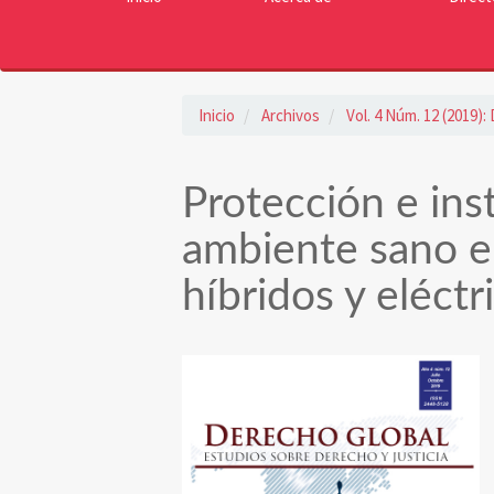
Inicio
Archivos
Vol. 4 Núm. 12 (2019)
Protección e in
ambiente sano e
híbridos y eléctr
Barra
lateral
del
artículo