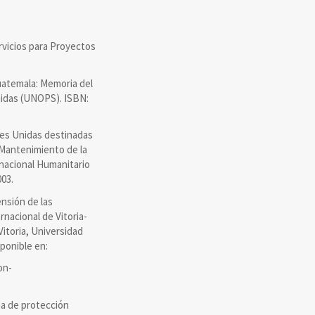
rvicios para Proyectos
temala: Memoria del
Unidas (UNOPS). ISBN:
es Unidas destinadas
 Mantenimiento de la
rnacional Humanitario
003.
sión de las
nacional de Vitoria-
Vitoria, Universidad
sponible en:
on-
a de protección