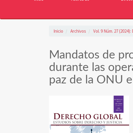
Inicio
Archivos
Vol. 9 Núm. 27 (2024)
Mandatos de pro
durante las ope
paz de la ONU e
Barra
lateral
del
artículo