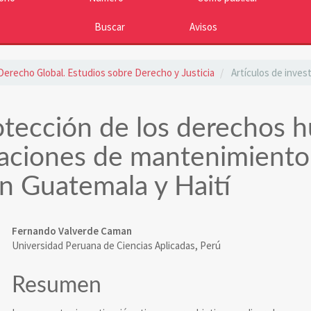
Buscar
Avisos
: Derecho Global. Estudios sobre Derecho y Justicia
Artículos de inves
tección de los derechos 
raciones de mantenimiento 
n Guatemala y Haití
Contenido
Fernando Valverde Caman
Universidad Peruana de Ciencias Aplicadas, Perú
principal
del
Resumen
artículo