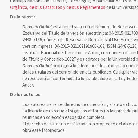
Consejo Nacional de Ciencia y Tecnología, lo particular del Estado 
Orgánica, de sus Estatutos y de sus Reglamentos
de la Universidad
De la revista
Derecho Global
está registrada con el Número de Reserva d
Exclusivo del Título de la versión electrónica: 04-2015-02170
2448–5136; número de Reserva de Derechos al Uso Exclusivo d
versión impresa: 04-2015-021109191900-102, ISSN: 2448-5128,
Instituto Nacional del Derecho de Autor; con número de cert
de Título y Contenido 16827 y es editada por la Universidad d
Derecho Global
protegerá los derechos de autor en lo que re
de los titulares del contenido en ella publicado. Cualquier vi
se resolverá en conformidad a lo establecido en la Ley Fede
Autor.
De los autores
Los autores tienen el derecho de colección y al autoarchivo.
La licencia de uso que otorgan los autores no los priva de pu
reunidas en colección escogida o completa.
El derecho de autor no está ligado a la propiedad del objeto m
obra esté incorporada.