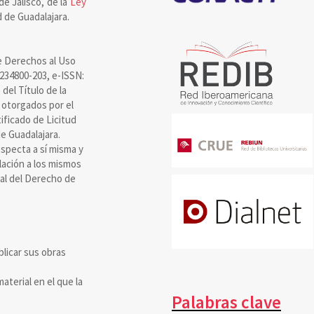
de Jalisco, de la
Ley
 de Guadalajara.
e Derechos al Uso
8234800-203, e-ISSN:
el Título de la
 otorgados por el
ificado de Licitud
e Guadalajara.
specta a sí misma y
olación a los mismos
ral del Derecho de
blicar sus obras
aterial en el que la
Palabras clave