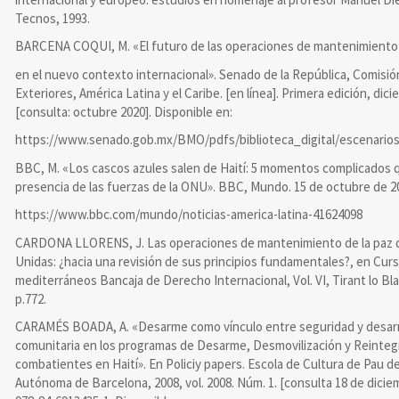
Tecnos, 1993.
BARCENA COQUI, M. «El futuro de las operaciones de mantenimiento 
en el nuevo contexto internacional». Senado de la República, Comisió
Exteriores, América Latina y el Caribe. [en línea]. Primera edición, dici
[consulta: octubre 2020]. Disponible en:
https://www.senado.gob.mx/BMO/pdfs/biblioteca_digital/escenarios
BBC, M. «Los cascos azules salen de Haití: 5 momentos complicados 
presencia de las fuerzas de la ONU». BBC, Mundo. 15 de octubre de 20
https://www.bbc.com/mundo/noticias-america-latina-41624098
CARDONA LLORENS, J. Las operaciones de mantenimiento de la paz d
Unidas: ¿hacia una revisión de sus principios fundamentales?, en Cur
mediterráneos Bancaja de Derecho Internacional, Vol. VI, Tirant lo Bla
p.772.
CARAMÉS BOADA, A. «Desarme como vínculo entre seguridad y desarro
comunitaria en los programas de Desarme, Desmovilización y Reinteg
combatientes en Haití». En Policiy papers. Escola de Cultura de Pau de
Autónoma de Barcelona, 2008, vol. 2008. Núm. 1. [consulta 18 de dicie