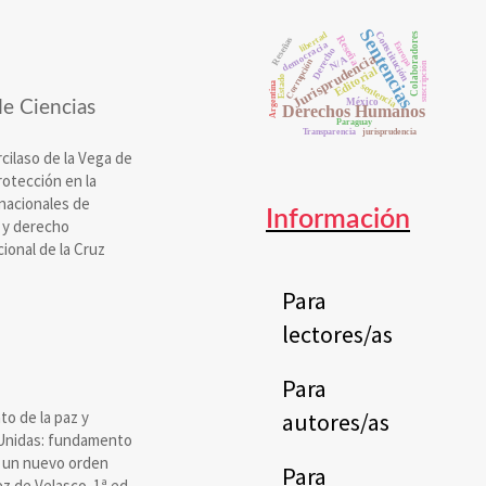
Sentencias
Constitución
libertad
Colaboradores
Reseña
Reseñas
democracia
Europa
Derecho
Jurisprudencia
N/A
Corrupción
suscripción
Editorial
Estado
sentencia
Argentina
México
e Ciencias
Derechos Humanos
Paraguay
Transparencia
jurisprudencia
cilaso de la Vega de
otección en la
rnacionales de
Información
 y derecho
ional de la Cruz
Para
lectores/as
Para
o de la paz y
autores/as
 Unidas: fundamento
ía un nuevo orden
Para
z de Velasco. 1ª ed.