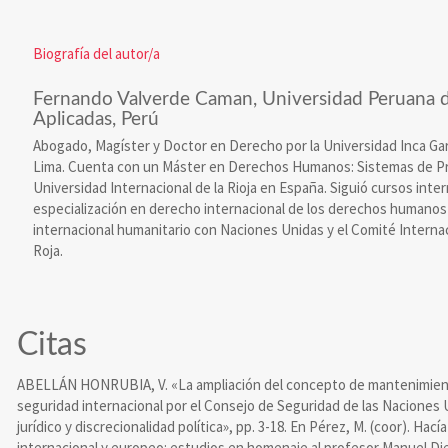
Biografía del autor/a
Fernando Valverde Caman,
Universidad Peruana d
Aplicadas, Perú
Abogado, Magíster y Doctor en Derecho por la Universidad Inca Gar
Lima. Cuenta con un Máster en Derechos Humanos: Sistemas de Pr
Universidad Internacional de la Rioja en España. Siguió cursos inte
especialización en derecho internacional de los derechos humanos
internacional humanitario con Naciones Unidas y el Comité Internac
Roja.
Citas
ABELLÁN HONRUBIA, V. «La ampliación del concepto de mantenimient
seguridad internacional por el Consejo de Seguridad de las Naciones
jurídico y discrecionalidad política», pp. 3-18. En Pérez, M. (coor). Hac
internacional y europeo: estudios en homenaje al profesor Manuel Die