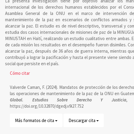
La presenta investigación tiene por objetivo analizar los ma
internacional de los derechos humanos establecidos por el Cons
Asamblea General de la ONU en el marco de intervención de
mantenimiento de la paz en escenarios de conflictos armados y 
alcanzar la paz. El estudio es de nivel descriptivo, transversal y c
estudia dos casos internacionales de misiones de paz de la MINUGU
MINUSTAH en Haití, realizando un estudio cualitativo entre ambas. 
de cada misión los resultados en el desempeño fueron disimiles. C
alcanzar la paz, después de 36 años de guerra interna, mientras q
contribuyó a lograr la pacificación y hasta el presente viene siendo a
social que persiste en el país.
Detalles
Cómo citar
del
Valverde Caman, F. (2024). Mandatos de protección de los derec
artículo
las operaciones de mantenimiento de la paz de la ONU en Guatema
Global. Estudios Sobre Derecho Y Justicia
https://doi.org/10.32870/dgedj.v9i27.752
Más formatos de cita
Descargar cita