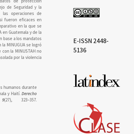
ndatos de protección
ejo de Seguridad y la
cc
 las operaciones de
si fueron eficaces en
omparativo en la que se
A en Guatemala y de la
eissn
En base a los mandatos
E-ISSN 2448-
on la MINUGUA se logró
5136
ue con la MINUSTAH no
solada por la violencia
Base
de
hos humanos durante
datos
la y Haití.
Derecho
,
9
(27), 323–357.