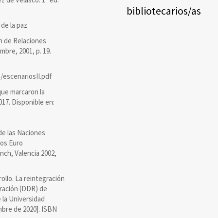
bibliotecarios/as
de la paz
n de Relaciones
embre, 2001, p. 19.
/escenariosII.pdf
que marcaron la
17. Disponible en:
e las Naciones
sos Euro
nch, Valencia 2002,
llo. La reintegración
ración (DDR) de
 la Universidad
mbre de 2020]. ISBN