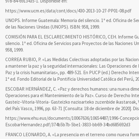
978-84-6913435-1. Disponible en:
https://www.ucm.es/data/cont/docs/430-2013-10-27-PP01-08.pdf
UNOPS. Informe Guatemala: Memoria del silencio. 1ª ed. Oficina de Se
de las Naciones Unidas (UNOPS). ISBN: 958, 1999.
COMISIÓN PARA EL ESCLARECIMIENTO HISTÓRICO, CEH. Informe Gua
silencio. 1ª ed. Oficina de Servicios para Proyectos de las Naciones 
958, 1999.
CORREA RUBIO, P. «Las Medidas Colectivas adoptadas por las Nacion
a mantener la paz y la seguridad internacionales: Las Operaciones de
Paz y la crisis humanitarias», pp. 489-521. En PUCP (ed.) Derecho Inte
1ª ed. Fondo Editorial de la Pontificia Universidad Católica del Perú, 2
ESCOBAR HERNÁNDEZ, C. «Paz y derechos humanos: una nueva dimen
Operaciones para el Mantenimiento de la Paz». Curso de Derecho Inter
Gasteiz–Vitoria-Vitoria- Gasteizko nazioarteko zuzenbide ikastaroak, 
del País Vasco, 1996, pp. 63-71 [Consulta: 18 de diciembre de 2020]. Di
https://www.ehu.eus/documents/10067636/10654487/1996-Concepci
EscobarHernandez.pdf/374b5b7b-5be1-3833-bb69-34bd685692d3
FRANCO LEONARDO, A. «La presencia en el terreno como nueva form