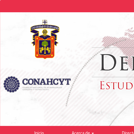
Navegación
principal
Contenido
principal
Barra
lateral
Inicio
Acerca de
Direct