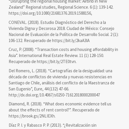
“Disrupting the regional housing market: Airbnb in New
Zealand” Regional studies, Regional Science. 6 (1): 139-142.
https://doi.org/10.1080/21681376.2019.1588156,
CONEVAL. (2018). Estudio Diagnóstico del Derecho a la
Vivienda Digna y Decorosa 2018. Ciudad de México: Consejo
Nacional de Evaluación de la Política de Desarrollo Social. 2 (1):
106-132. Recuperado de https://bit.ly/2kaA3lA
Cruz, P. (2008). “Transaction costs and housing affordability in
Asia”. International Real Estate Review. 11 (1) 128-150.
Recuperado de https://bit.ly/2TE0tvn.
Del Romero, L. (2018). “Cartografías de la desigualdad: una
década de conflictos de vivienda y nuevas resistencias en
Santiago de Chile, análisis del conflicto de la Maestranza de
San Eugenio”, Eure, 44 (132) 47-66.
http://dx.doi.org/10.4067/s0250-71612018000200047
Diamond, R. (2018). “What does economic evidence tell us
about the effects of rent control?”. Recuperado de
https://brook.gs/2NLIEXh.
Díaz P. I. y Rabasco P. P. (2013). “¿Revitalización sin