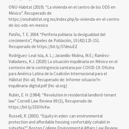
ONU-Habitat (2019). “La vivienda en el centro de los ODS en
México”. Recuperado de
https://onuhabitat.org.mx/index.php/la-vivienda-en-el-centro-
de-los-ods-en-mexico
Patiño, T. E. 2004. “Periferia poblana: la desigualdad del
crecimiento”, Papeles de Población, 10 (42):125-151.
Recuperado de https://bit.ly/37dmuEZ
Rodríguez-Leal-Isla, A. L.; Jaramillo-Molina, M.E.; Ramírez-
Valladares, K.J. (2020) La situación inquilinaria en México en el
contexto de la contingencia sanitaria por COVID-19. Oficina
para América Latina de la Coalición Internacional para el
Hábitat (hic-al). Recuperado de: Informe-situacio?n-
inquilinaria-digital.pdf (hic-al.org)
Rubin, E. H. (1984). “Revolution in residential landlord-tenant
law” Cornell Law Review 69 (3), Recuperado de
https://bit.ly/33DHvXw.
Russell, R. (2003). “Equity in eden: can environmental
protection and affordable housing confortably cohabit in
suburbia?” Boston College Environmental Affairs Law Review,