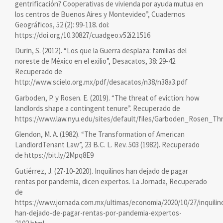
gentrificación? Cooperativas de vivienda por ayuda mutua en
los centros de Buenos Aires y Montevideo”, Cuadernos
Geográficos, 52 (2): 99-118. doi:
https://doi.org/10.30827/cuadgeo.v52i2.1516
Durin, S. (2012). “Los que la Guerra desplaza: familias del
noreste de México en el exilio”, Desacatos, 38: 29-42.
Recuperado de
http://www.scielo.org.mx/pdf/desacatos/n38/n38a3.pdf
Garboden, P. y Rosen. E. (2019). “The threat of eviction: how
landlords shape a contingent tenure”. Recuperado de
https://www.law.nyu.edu/sites/default/files/Garboden_Rosen_Thr
Glendon, M. A. (1982). “The Transformation of American
LandlordTenant Law”, 23 B.C. L. Rev. 503 (1982). Recuperado
de https://bit.ly/2Mpq8E9
Gutiérrez, J. (27-10-2020). Inquilinos han dejado de pagar
rentas por pandemia, dicen expertos. La Jornada, Recuperado
de
https://www.jornada.com.mx/ultimas/economia/2020/10/27/inquilin
han-dejado-de-pagar-rentas-por-pandemia-expertos-