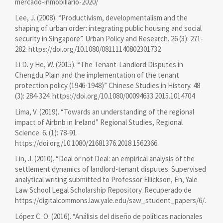
mercado-inmobiliario-2020/
Lee, J. (2008). “Productivism, developmentalism and the
shaping of urban order: integrating public housing and social
security in Singapore”. Urban Policy and Research. 26 (3): 271-
282. https://doi.org/10.1080/08111140802301732
Li D. y He, W. (2015). “The Tenant-Landlord Disputes in
Chengdu Plain and the implementation of the tenant
protection policy (1946-1948)” Chinese Studies in History. 48
(3): 284-324. https://doi.org/10.1080/00094633.2015.1014704
Lima, V. (2019). “Towards an understanding of the regional
impact of Airbnb in Ireland” Regional Studies, Regional
Science. 6. (1): 78-91.
https://doi.org/10.1080/21681376.2018.1562366.
Lin, J. (2010). “Deal or not Deal: an empirical analysis of the
settlement dynamics of landlord-tenant disputes. Supervised
analytical writing submitted to Professor Ellickson, En, Yale
Law School Legal Scholarship Repository. Recuperado de
https://digitalcommons.law.yale.edu/saw_student_papers/6/.
López C. O. (2016). “Análisis del diseño de políticas nacionales