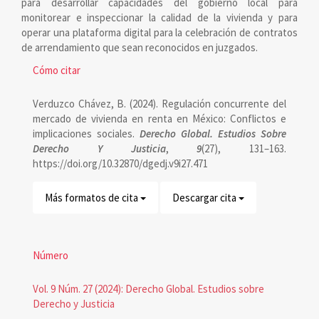
para desarrollar capacidades del gobierno local para
monitorear e inspeccionar la calidad de la vivienda y para
operar una plataforma digital para la celebración de contratos
de arrendamiento que sean reconocidos en juzgados.
Detalles
Cómo citar
del
Verduzco Chávez, B. (2024). Regulación concurrente del
artículo
mercado de vivienda en renta en México: Conflictos e
implicaciones sociales.
Derecho Global. Estudios Sobre
Derecho Y Justicia
,
9
(27), 131–163.
https://doi.org/10.32870/dgedj.v9i27.471
Más formatos de cita
Descargar cita
Número
Vol. 9 Núm. 27 (2024): Derecho Global. Estudios sobre
Derecho y Justicia