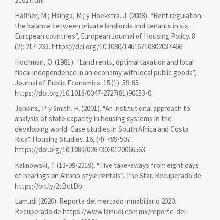
2102.html
Haffner, M.; Elsinga, M.; y Hoekstra. J. (2008). “Rent regulation:
the balance between private landlords and tenants in six
European countries”, European Journal of Housing Policy. 8
(2): 217-233. https://doi.org/10.1080/14616710802037466
Hochman, O. (1981). “Land rents, optimal taxation and local
fiscal independence in an economy with local public goods”,
Journal of Public Economics. 15 (1): 59-85.
https://doi.org/10.1016/0047-2727(81)90053-0.
Jenkins, P. y Smith. H. (2001). “An institutional approach to
analysis of state capacity in housing systems in the
developing world: Case studies in South Africa and Costa
Rica”. Housing Studies. 16, (4): 485-507.
https://doi.org/10.1080/02673030120066563
Kalinowski, T. (13-09-2019). “Five take-aways from eight days
of hearings on Airbnb-style rentals”. The Star. Recuperado de
https://bit.ly/2tBctDb
Lamudi (2020). Reporte del mercado inmobiliario 2020.
Recuperado de https://www.lamudi.com.mx/reporte-del-