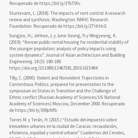
Recuperado de https://bit.ly/37bTlKs.
Sturtevant, L. (2018). The impacts of rent control: A research
review and synthesis. Wasihngton: NMHC Research
Foundation. Recuperado de https://bit.ly/2THtHcE.
Sungjoo, H.; Jehhee, L y June-Seong, Yi y Mingyeong, K.
(2019). “Korean public rental housing for residential stability of
the younger population: analysis of policy impacts using
system dynamics”. Journal of Asian architecture and Building
Engineering. 18 (3): 180-189.
https://doi.org/10.1080/13467581.2019.1615494
Tilly, C. (2000). Violent and Nonviolent Trajectories in
Contentious Politics. prepared for presentation to the
symposium on States in Transition and the Challenge of
Ethnic conflict (Russian Academy of Sciences/US National
Academy of Sciences) Moscow, December 2000. Recuperado
de https://bit.ly/369pNfb
Torres M. y Terán, H. (2015.) “Estudio del impuesto sobre
inmuebles urbanos en la ciudad de Caracas: recaudación,
eficiencia, equidad y control urbano” Cuadernos del Cendes,