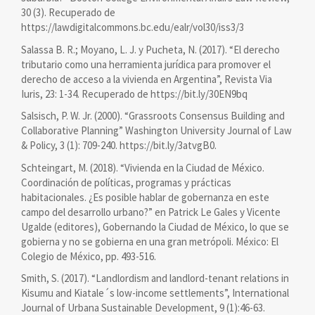
30 (3). Recuperado de
https://lawdigitalcommons.bc.edu/ealr/vol30/iss3/3
Salassa B. R.; Moyano, L. J. y Pucheta, N. (2017). “El derecho
tributario como una herramienta jurídica para promover el
derecho de acceso a la vivienda en Argentina”, Revista Via
Iuris, 23: 1-34. Recuperado de https://bit.ly/30EN9bq
Salsisch, P. W. Jr. (2000). “Grassroots Consensus Building and
Collaborative Planning” Washington University Journal of Law
& Policy, 3 (1): 709-240. https://bit.ly/3atvgB0.
Schteingart, M. (2018). “Vivienda en la Ciudad de México.
Coordinación de políticas, programas y prácticas
habitacionales. ¿Es posible hablar de gobernanza en este
campo del desarrollo urbano?” en Patrick Le Gales y Vicente
Ugalde (editores), Gobernando la Ciudad de México, lo que se
gobierna y no se gobierna en una gran metrópoli. México: El
Colegio de México, pp. 493-516.
Smith, S. (2017). “Landlordism and landlord-tenant relations in
Kisumu and Kiatale´s low-income settlements”, International
Journal of Urbana Sustainable Development, 9 (1):46-63.