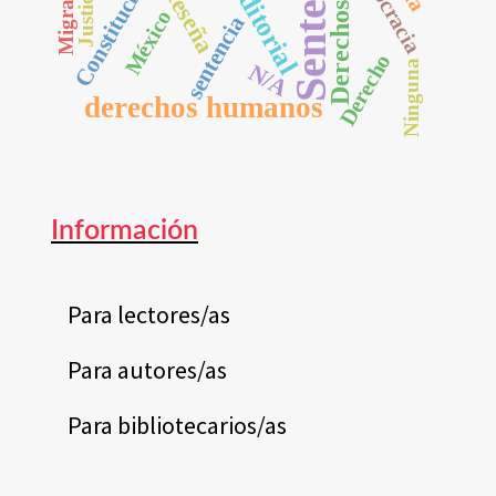
Sentencias
democracia
Migración
Constitución
Editorial
Reseña
Justicia
México
sentencia
Derecho
Ninguna
N/A
derechos humanos
Información
Para lectores/as
Para autores/as
Para bibliotecarios/as