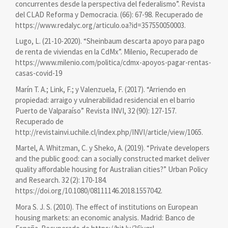
concurrentes desde la perspectiva del federalismo”. Revista
del CLAD Reforma y Democracia. (66): 67-98. Recuperado de
https://www.redalyc.org/articulo.oa?id=357550050003.
Lugo, L. (21-10-2020). “Sheinbaum descarta apoyo para pago
de renta de viviendas en la CdMx”. Milenio, Recuperado de
https://www.milenio.com/politica/cdmx-apoyos-pagar-rentas-
casas-covid-19
Marín T. A.; Link, F.; y Valenzuela, F. (2017). “Arriendo en
propiedad: arraigo y vulnerabilidad residencial en el barrio
Puerto de Valparaíso” Revista INVI, 32 (90): 127-157.
Recuperado de
http://revistainvi.uchile.cl/index.php/INVI/article/view/1065.
Martel, A. Whitzman, C. y Sheko, A. (2019). “Private developers
and the public good: can a socially constructed market deliver
quality affordable housing for Australian cities?” Urban Policy
and Research. 32 (2): 170-184.
https://doi.org/10.1080/08111146.2018.1557042.
Mora S. J. S. (2010). The effect of institutions on European
housing markets: an economic analysis. Madrid: Banco de