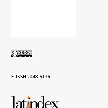
cc
eissn
E-ISSN 2448-5136
Base
de