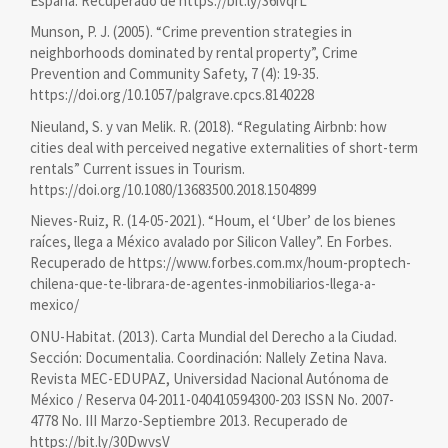
España. Recuperado de https://bit.ly/36ivqrL
Munson, P. J. (2005). “Crime prevention strategies in
neighborhoods dominated by rental property”, Crime
Prevention and Community Safety, 7 (4): 19-35.
https://doi.org/10.1057/palgrave.cpcs.8140228
Nieuland, S. y van Melik. R. (2018). “Regulating Airbnb: how
cities deal with perceived negative externalities of short-term
rentals” Current issues in Tourism.
https://doi.org/10.1080/13683500.2018.1504899
Nieves-Ruiz, R. (14-05-2021). “Houm, el ‘Uber’ de los bienes
raíces, llega a México avalado por Silicon Valley”. En Forbes.
Recuperado de https://www.forbes.com.mx/houm-proptech-
chilena-que-te-librara-de-agentes-inmobiliarios-llega-a-
mexico/
ONU-Habitat. (2013). Carta Mundial del Derecho a la Ciudad.
Sección: Documentalia. Coordinación: Nallely Zetina Nava.
Revista MEC-EDUPAZ, Universidad Nacional Autónoma de
México / Reserva 04-2011-040410594300-203 ISSN No. 2007-
4778 No. III Marzo-Septiembre 2013. Recuperado de
https://bit.ly/30DwvsV