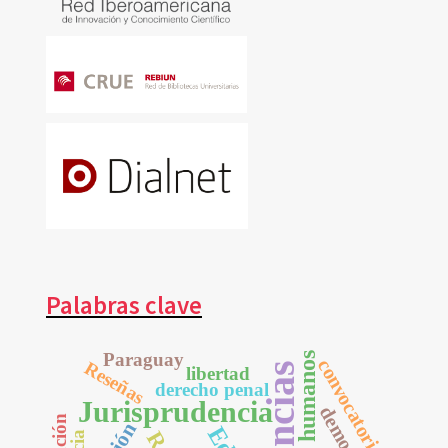
Palabras clave
Paraguay
Derechos humanos
convocatoria
Reseñas
libertad
derecho penal
Jurisprudencia