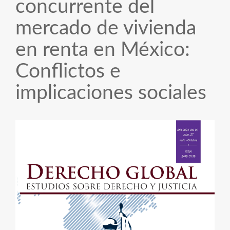
concurrente del
mercado de vivienda
en renta en México:
Conflictos e
implicaciones sociales
Barra
lateral
del
artículo