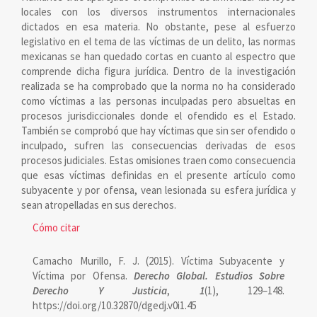
locales con los diversos instrumentos internacionales
dictados en esa materia. No obstante, pese al esfuerzo
legislativo en el tema de las víctimas de un delito, las normas
mexicanas se han quedado cortas en cuanto al espectro que
comprende dicha figura jurídica. Dentro de la investigación
realizada se ha comprobado que la norma no ha considerado
como víctimas a las personas inculpadas pero absueltas en
procesos jurisdiccionales donde el ofendido es el Estado.
También se comprobó que hay víctimas que sin ser ofendido o
inculpado, sufren las consecuencias derivadas de esos
procesos judiciales. Estas omisiones traen como consecuencia
que esas víctimas definidas en el presente artículo como
subyacente y por ofensa, vean lesionada su esfera jurídica y
sean atropelladas en sus derechos.
Detalles
Cómo citar
del
Camacho Murillo, F. J. (2015). Víctima Subyacente y
artículo
Víctima por Ofensa.
Derecho Global. Estudios Sobre
Derecho Y Justicia
,
1
(1), 129–148.
https://doi.org/10.32870/dgedj.v0i1.45