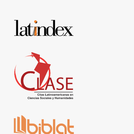
Base
de
datos