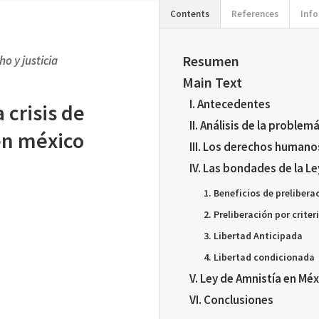
Contents
References
Info
Resumen
o y justicia
Main Text
I. Antecedentes
crisis de
II. Análisis de la proble
en méxico
III. Los derechos humanos
IV. Las bondades de la Le
1. Beneficios de preliber
2. Preliberación por criter
3. Libertad Anticipada
4. Libertad condicionada
V. Ley de Amnistía en Mé
VI. Conclusiones