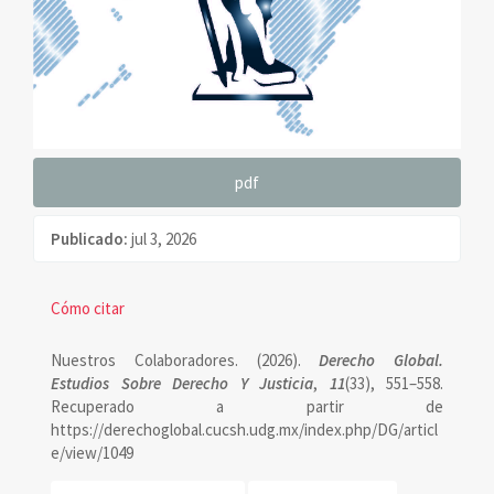
pdf
Publicado:
jul 3, 2026
Contenido
Detalles
Cómo citar
principal
del
Nuestros Colaboradores. (2026).
Derecho Global.
del
artículo
Estudios Sobre Derecho Y Justicia
,
11
(33), 551–558.
Recuperado a partir de
artículo
https://derechoglobal.cucsh.udg.mx/index.php/DG/articl
e/view/1049