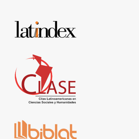
Base
de
datos