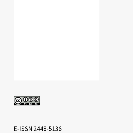
cc
eissn
E-ISSN 2448-5136