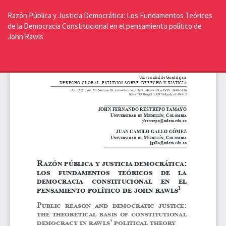
Volver
a
Razón Pública y Justicia Democrática: Los Fundamentos Teóricos
los
de la Democracia Constitucional en el pensamiento político de
detalles
John Rawls
del
artículo
De
De
P