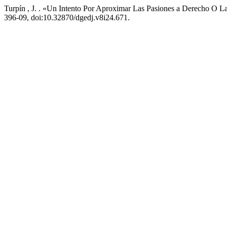
Turpín , J. . «Un Intento Por Aproximar Las Pasiones a Derecho O 
396-09, doi:10.32870/dgedj.v8i24.671.