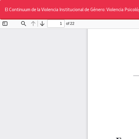
Volver
a
El Continuum de la Violencia Institucional de Género: Violencia Psicol
los
detalles
del
artículo