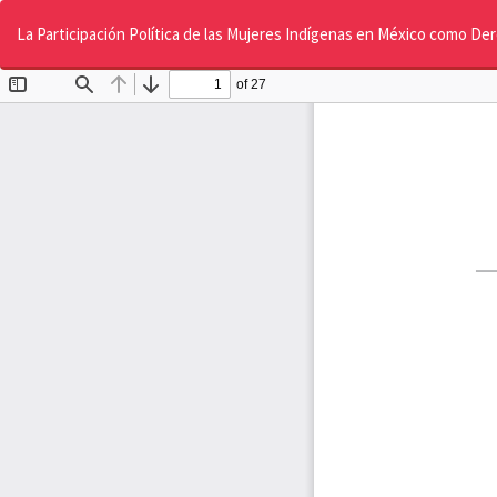
Volver
a
La Participación Política de las Mujeres Indígenas en México como D
los
detalles
del
artículo