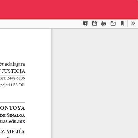
De
De
P