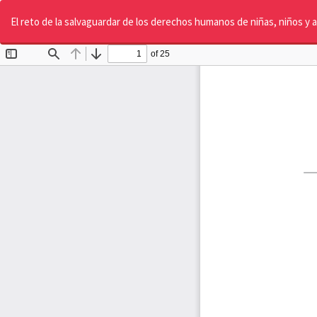
Volver
a
El reto de la salvaguardar de los derechos humanos de niñas, niños y 
los
detalles
del
artículo