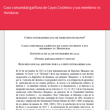
Volver
a
Caso comunidad garífuna de Cayos Cochinos y sus miembros vs
los
Honduras
detalles
del
De
De
artículo
P